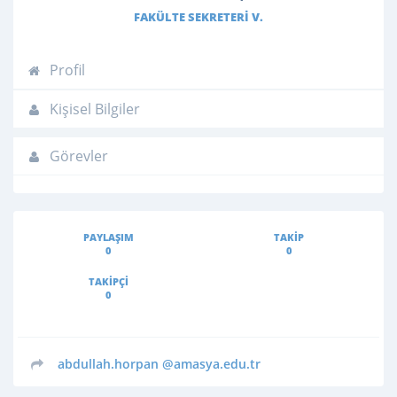
FAKÜLTE SEKRETERI V.
Profil
Kişisel Bilgiler
Görevler
PAYLAŞIM
TAKIP
0
0
TAKIPÇI
0
abdullah.horpan
@amasya.edu.tr