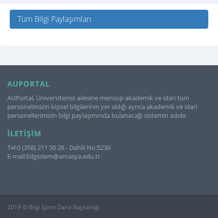
Tüm Bilgi Paylaşımları
AUPORTAL
AUPortal, Üniversitemiz ailesine mensup akademik ve idari tüm
personelimizin kişisel bilgilerinin yer aldığı ayrıca akademik ve idari
personellerimizin bilgi paylaşımında bulanacağı sistemin adıdır.
İLETIŞIM
Tel:0 (358) 211 50 28 - Dahili No:5230
E-mail:bilgiislem@amasya.edu.tr
2019 © Bilgi İşlem Daire Başkanlığı