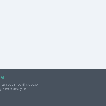
IM
8) 211 50 28 - Dahili No:5230
ilgiislem@amasya.edu.tr