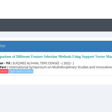
iler
arison of Different Feature Selection Methods Using Support Vector Mac
r - Yıl :
SUİÇMEZ ALİHAN, TEPE CENGİZ - ( 2022 - )
Yeri :
International Symposium on Multidisciplinary Studies and Innovative
rarası
Tam metin bildiri