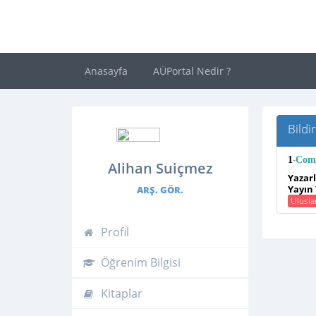
Anasayfa
AÜPortal Nedir ?
Bildir
-
1
Comp
Alihan Suiçmez
Yazarla
Yayın 
ARŞ. GÖR.
Ulusla
Profil
Öğrenim Bilgisi
Kitaplar