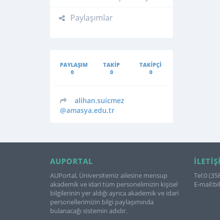
Paylaşımlar
PAYLAŞIM
TAKIP
TAKIPÇI
0
0
0
alihan.suicmez
@amasya.edu.tr
AUPORTAL
İLETIŞ
AUPortal, Üniversitemiz ailesine mensup
Tel:0 (35
akademik ve idari tüm personelimizin kişisel
E-mail:b
bilgilerinin yer aldığı ayrıca akademik ve idari
personellerimizin bilgi paylaşımında
bulanacağı sistemin adıdır.