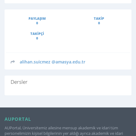
PAYLAŞIM
TAKIP
0
0
TAKIPÇI
0
alihan.suicmez
@amasya.edu.tr
Dersler
AUPORTAL
AUPortal, Üniversitemiz ailesine mensup akademik ve idari tüm
personelimizin kişisel bilgilerinin yer aldığı ayrıca akademik ve idari