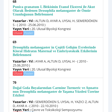
-
68
Punica granatum L Bitkisinin Etanol Ekstresi ile Akut
Olarak Beslenen Drosophila melanogaster de Ömür
Uzunluğunun Belirlenmesi
Yazarlar - Yıl :
ALTUN D, AYAR A, UYSAL H, SEMERDÖKEN
S - ( 2010 - 25.06.2010 )
Yayın Yeri :
20. Ulusal Biyoloji Kongresi
Ulusal
Poster
-
69
Drosophila melanogaster in Çeşitli Gelişim Evrelerinde
Kloral Hidratın Maternal ve Embriyotoksik Etkilerinin
Belirlenmesi
Yazarlar - Yıl :
AYAR A, ALTUN D, UYSAL H - ( 2010 -
25.06.2010 )
Yayın Yeri :
20. Ulusal Biyoloji Kongresi
Ulusal
Poster
-
70
Doğal Gıda Boyalarından Carmine Turmeric ve Annatto
nun Drosophila melanogaster de Yaşama Yüzdesi Üzerine
Etkileri
Yazarlar - Yıl :
SEMERDÖKEN S, UYSAL H, YAZICI Z, ALTUN
D, AYAR A - ( 2010 - 22.10.2010 )
Yayın Yeri :
Çevre ve Toksikoloji Sempozyumu