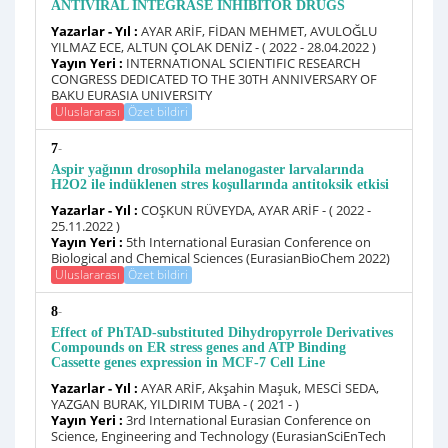
ANTIVIRAL INTEGRASE INHIBITOR DRUGS
Yazarlar - Yıl :
AYAR ARİF, FİDAN MEHMET, AVULOĞLU
YILMAZ ECE, ALTUN ÇOLAK DENİZ - ( 2022 - 28.04.2022 )
Yayın Yeri :
INTERNATIONAL SCIENTIFIC RESEARCH
CONGRESS DEDICATED TO THE 30TH ANNIVERSARY OF
BAKU EURASIA UNIVERSITY
Uluslararası
Özet bildiri
-
7
Aspir yağının drosophila melanogaster larvalarında
H2O2 ile indüklenen stres koşullarında antitoksik etkisi
Yazarlar - Yıl :
COŞKUN RÜVEYDA, AYAR ARİF - ( 2022 -
25.11.2022 )
Yayın Yeri :
5th International Eurasian Conference on
Biological and Chemical Sciences (EurasianBioChem 2022)
Uluslararası
Özet bildiri
-
8
Effect of PhTAD-substituted Dihydropyrrole Derivatives
Compounds on ER stress genes and ATP Binding
Cassette genes expression in MCF-7 Cell Line
Yazarlar - Yıl :
AYAR ARİF, Akşahin Maşuk, MESCİ SEDA,
YAZGAN BURAK, YILDIRIM TUBA - ( 2021 - )
Yayın Yeri :
3rd International Eurasian Conference on
Science, Engineering and Technology (EurasianSciEnTech