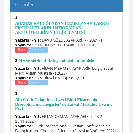
Bildiriler
-
1
ANANAS KABUĞUNDAN HAZIRLANAN FARKLI
EKSTRAKTLARIN ANTİOKSİDAN
AKTİVİTELERİNİN BELİRLENMESİ
Yazarlar - Yıl :
DAVU GÖZDE,AYAR ARİF - ( 2024 - )
Yayın Yeri :
11. ULUSAL BOTANİK KONGRESİ
Ulusal
Özet bildiri
-
2
Meyve sinekleri ile biyomimetik mücadele
Yazarlar - Yıl :
FİDAN MEHMET, AYAR ARİF, Dalgıç Yusuf
Mert, Arslan Mustafa - ( 2023 - )
Yayın Yeri :
25. Ulusal Biyoloji Kongresi
Ulusal
Özet bildiri
-
3
Altı farklı Galanthus elwesii Bitki Ekstresinin
Drosophila melanogaster’ de Larval Mortalite Üzerine
Etkisi
Yazarlar - Yıl :
ERTAN OSMAN, AYAR ARİF - ( 2022 -
25.11.2022 )
Yayın Yeri :
5th International Eurasian Conference on
Biological and Chemical Sciences (EurasianBioChem 2022)