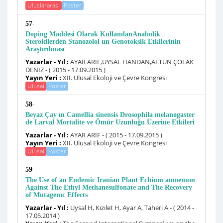
Uluslararası
Poster
-
57
Doping Maddesi Olarak KullanılanAnabolik
Steroidlerden Stanozolol un Genotoksik Etkilerinin
Araştırılması
Yazarlar - Yıl :
AYAR ARİF,UYSAL HANDAN,ALTUN ÇOLAK
DENİZ - ( 2015 - 17.09.2015 )
Yayın Yeri :
XII. Ulusal Ekoloji ve Çevre Kongresi
Ulusal
Poster
-
58
Beyaz Çay ın Camellia sinensis Drosophila melanogaster
de Larval Mortalite ve Ömür Uzunluğu Üzerine Etkileri
Yazarlar - Yıl :
AYAR ARİF - ( 2015 - 17.09.2015 )
Yayın Yeri :
XII. Ulusal Ekoloji ve Çevre Kongresi
Ulusal
Poster
-
59
The Use of an Endemic Iranian Plant Echium amoenum
Against The Ethyl Methanesulfonate and The Recovery
of Mutagenıc Effects
Yazarlar - Yıl :
Uysal H, Kızılet H, Ayar A, Taheri A - ( 2014 -
17.05.2014 )