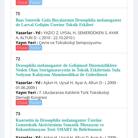
Ulusal
Poster
-
71
Bazı Sentetik Gıda Boyalarının Drosophila melanogaster
de Larval Gelişim Üzerine Toksik Etkileri
Yazarlar - Yıl :
YAZICI Z, UYSAL H, SEMERDÖKEN S, AYAR
A, ALTUN D - ( 2010 - 22.10.2010 )
Yayın Yeri :
Çevre ve Toksikoloji Sempozyumu
Ulusal
Poster
-
72
Drosophila melanogaster de Gelişimsel Düzensizliklere
Neden Olan Sterigmatocystin in Toksik Etkilerinin Sulu
Sodyum Kalsiyum Aluminosilikat ile Giderilmesi
Yazarlar - Yıl :
Aşkın H, Uysal H, Ayar A, Altun D - ( 2009 -
01.06.2009 )
Yayın Yeri :
7. Uluslararası Katılımlı Türk Toksikoloji
Derneği Kongresi
Ulusal
Poster
-
73
Kuersetin in Drosophila melanogaster Üzerine
Genotoksik Aktivitesinin Somatik Mutasyon ve
Rekombinasyon Testi SMART ile Belirlenmesi
Yazarlar - Yıl :
Aşkın H, Uysal H, Altun D, Ayar A - ( 2009 -