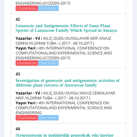
ENGINEERING (ICCESEN-2017)
Uluslararası
Özet bildiri
-
42
Genotoxic and Antigenotoxic Effects of Some Plant
Species of Lamiaceae Family Which Spread in Amasya
Yazarlar - Yıl :
KILIÇ DUDU DUYGU,AYAR ARİF,YAVUZ
CEREN,YILDIRIM TUBA - ( 2017 - 08.10.2017 )
Yayın Yeri :
4th INTERNATIONAL CONFERENCE ON
COMPUTATIONALAND EXPERIMENTAL SCIENCE AND
ENGINEERING (ICCESEN-2017)
Uluslararası
Özet bildiri
-
43
Investigation of genotoxic and antigenotoxic activities of
different plant extracts of Asteraceae family
Yazarlar - Yıl :
KILIÇ DUDU DUYGU,YAVUZ CEREN,AYAR
ARİF,YILDIRIM TUBA - ( 2017 - 08.10.2017 )
Yayın Yeri :
4th INTERNATIONAL CONFERENCE ON
COMPUTATIONALAND EXPERIMENTAL SCIENCE AND
ENGINEERING
Uluslararası
Özet bildiri
-
44
Streptozotosin in indüklediği genotoksik etki üzerine