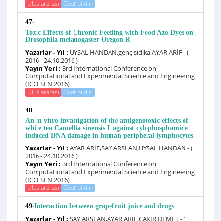
Uluslararası
Özet bildiri
-
47
Toxic Effects of Chronic Feeding with Food Azo Dyes on
Drosophila melanogaster Oregon R
Yazarlar - Yıl :
UYSAL HANDAN,genç sıdıka,AYAR ARİF - (
2016 - 24.10.2016 )
Yayın Yeri :
3rd International Conference on
Computational and Experimental Science and Engineering
(ICCESEN 2016)
Uluslararası
Özet bildiri
-
48
An in vitro invastigation of the antigenotoxic effects of
white tea Camellia sinensis L against cylophosphamide
induced DNA damage in human peripheral lymphocytes
Yazarlar - Yıl :
AYAR ARİF,SAY ARSLAN,UYSAL HANDAN - (
2016 - 24.10.2016 )
Yayın Yeri :
3rd International Conference on
Computational and Experimental Science and Engineering
(ICCESEN 2016)
Uluslararası
Özet bildiri
-
49
Interaction between grapefruit juice and drugs
Yazarlar - Yıl :
SAY ARSLAN,AYAR ARİF,ÇAKIR DEMET - (