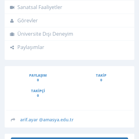
Sanatsal Faaliyetler
Görevler
Üniversite Dışı Deneyim
Paylaşımlar
PAYLAŞIM
TAKIP
0
0
TAKIPÇI
0
arif.ayar
@amasya.edu.tr