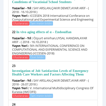
Conditions of Vocational School Students
Yazarlar - Yıl :
SAY ARSLAN,ÇAKIR DEMET,AYAR ARİF - (
2018 - 16.10.2018 )
Yayın Yeri :
ICCESEN 2018 International Conferance on
Computational and Experimental Science and Engineering
Uluslararası
Tam metin bildiri
-
22
In vivo aging effects of α – Endosulfan
Yazarlar - Yıl :
Özyurt emirhan,UYSAL HANDAN,AYAR
ARİF - ( 2018 - 16.10.2018 )
Yayın Yeri :
5th INTERNATIONAL CONFERENCE ON
COMPUTATIONAL AND EXPERIMENTAL SCIENCE AND
ENGINEERING (ICCESEN-2018)
Uluslararası
Özet bildiri
-
23
Investigation of Job Satisfaction Levels of Emergency
Health Care Workers and Factors Affecting Them
Yazarlar - Yıl :
SAY ARSLAN,ÇAKIR DEMET,AYAR ARİF - (
2018 - 26.07.2018 )
Yayın Yeri :
V. International Multidisciplinary Congress Of
Eurasia (IMCOFE)
Uluslararası
Tam metin bildiri
-
24