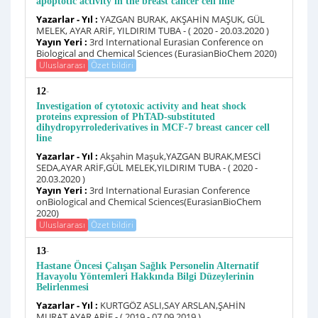
apoptotic activity in the breast cancer cell line
Yazarlar - Yıl :
YAZGAN BURAK, AKŞAHİN MAŞUK, GÜL
MELEK, AYAR ARİF, YILDIRIM TUBA - ( 2020 - 20.03.2020 )
Yayın Yeri :
3rd International Eurasian Conference on
Biological and Chemical Sciences (EurasianBioChem 2020)
Uluslararası
Özet bildiri
-
12
Investigation of cytotoxic activity and heat shock
proteins expression of PhTAD-substituted
dihydropyrrolederivatives in MCF-7 breast cancer cell
line
Yazarlar - Yıl :
Akşahin Maşuk,YAZGAN BURAK,MESCİ
SEDA,AYAR ARİF,GÜL MELEK,YILDIRIM TUBA - ( 2020 -
20.03.2020 )
Yayın Yeri :
3rd International Eurasian Conference
onBiological and Chemical Sciences(EurasianBioChem
2020)
Uluslararası
Özet bildiri
-
13
Hastane Öncesi Çalışan Sağlık Personelin Alternatif
Havayolu Yöntemleri Hakkında Bilgi Düzeylerinin
Belirlenmesi
Yazarlar - Yıl :
KURTGÖZ ASLI,SAY ARSLAN,ŞAHİN
MURAT,AYAR ARİF - ( 2019 - 07.09.2019 )