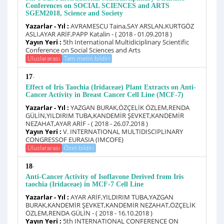
Conferences on SOCIAL SCIENCES and ARTS
SGEM2018, Science and Society
Yazarlar - Yıl :
AVRAMESCU Taina,SAY ARSLAN,KURTGÖZ
ASLI,AYAR ARİF,PAPP Katalin - ( 2018 - 01.09.2018 )
Yayın Yeri :
5th International Multidiciplinary Scientific
Conference on Social Sciences and Arts
Uluslararası
Tam metin bildiri
-
17
Effect of Iris Taochia (Iridaceae) Plant Extracts on Anti-
Cancer Activity in Breast Cancer Cell Line (MCF-7)
Yazarlar - Yıl :
YAZGAN BURAK,ÖZÇELİK ÖZLEM,RENDA
GÜLİN,YILDIRIM TUBA,KANDEMİR ŞEVKET,KANDEMİR
NEZAHAT,AYAR ARİF - ( 2018 - 26.07.2018 )
Yayın Yeri :
V. INTERNATIONAL MULTIDISCIPLINARY
CONGRESSOF EURASIA (IMCOFE)
Uluslararası
Özet bildiri
-
18
Anti-Cancer Activity of Isoflavone Derived from Iris
taochia (Iridaceae) in MCF-7 Cell Line
Yazarlar - Yıl :
AYAR ARİF,YILDIRIM TUBA,YAZGAN
BURAK,KANDEMİR ŞEVKET,KANDEMİR NEZAHAT,ÖZÇELİK
ÖZLEM,RENDA GÜLİN - ( 2018 - 16.10.2018 )
Yayın Yeri :
5th INTERNATIONAL CONFERENCE ON