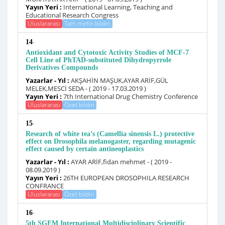
Yayın Yeri :
International Learning, Teaching and
Educational Research Congress
Uluslararası
Tam metin bildiri
-
14
Antioxidant and Cytotoxic Activity Studies of MCF-7
Cell Line of PhTAD-substituted Dihydropyrrole
Derivatives Compounds
Yazarlar - Yıl :
AKŞAHİN MAŞUK,AYAR ARİF,GÜL
MELEK,MESCİ SEDA - ( 2019 - 17.03.2019 )
Yayın Yeri :
7th International Drug Chemistry Conference
Uluslararası
Özet bildiri
-
15
Research of white tea’s (Camellia sinensis L.) protective
effect on Drosophila melanogaster, regarding mutagenic
effect caused by certain antineoplastics
Yazarlar - Yıl :
AYAR ARİF,fidan mehmet - ( 2019 -
08.09.2019 )
Yayın Yeri :
26TH EUROPEAN DROSOPHILA RESEARCH
CONFRANCE
Uluslararası
Özet bildiri
-
16
5th SGEM International Multidisciplinary Scientific