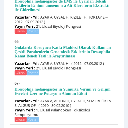
Drosophila melanogaster de EMS ile Uyarılan Toksik
Etkilerin Echium amoenum a Ait Kloroform Ekstraktı
ile Giderilmesi
Yazarlar - Yıl :
AYAR A, UYSAL H, KIZILET H, TOKTAY E - (
2012 - 07.09.2012 )
Yayın Yeri :
21. Ulusal Biyoloji Kongresi
Ulusal
Poster
-
66
Gıdalarda Koruyucu Katkı Maddesi Olarak Kullanılan
Çeşitli Parabenlerin Genotoksik Etkilerinin Drosophila
Kanat Benek Testi ile Araştırılması
Yazarlar - Yıl :
AYAR A, UYSAL H - ( 2012 - 07.09.2012 )
Yayın Yeri :
21. Ulusal Biyoloji Kongresi
Ulusal
Poster
-
67
Drosophila melanogaster in Yumurta Verimi ve Gelişim
Evreleri Üzerine Potasyum Alumun Etkisi
Yazarlar - Yıl :
AYAR A, ALTUN D, UYSAL H, SEMERDÖKEN
S, ALGUR ÖF - ( 2010 - 30.05.2010 )
Yayın Yeri :
1. Ulusal Palandöken Toksikoloji
Sempozyumu
Ulusal
Poster