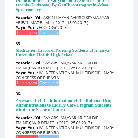
Quantitation of Α-Amyrin and Β-Sitosterol in Iris
taochia (Iridaceae) By GasChromatography-Mass
Spectrometry
Yazarlar - Yıl :
AŞKIN HAKAN,BAKIRCI ŞEYMA,AYAR
ARİF,YILMAZ BİLAL - ( 2017 - 13.05.2017 )
Yayın Yeri :
ECOLOGY 2017
Uluslararası
Özet bildiri
-
35
Medication Errors of Nursing Students at Amasya
University, Health High School
Yazarlar - Yıl :
SAY ARSLAN,AYAR ARİF,SİLDİR
EMİNE,ÇAKIR DEMET - ( 2017 - 25.08.2017 )
Yayın Yeri :
IV. INTERNATIONAL MULTIDISCIPLINARY
CONGRESS OF EURASIA
Uluslararası
Özet bildiri
-
36
Assessment of the Information of the Rational Drug
Administrations to Elderly Care Program Students
within the Scope of Patien
Yazarlar - Yıl :
SAY ARSLAN,AYAR ARİF,SİLDİR
EMİNE,ÇAKIR DEMET - ( 2017 - 25.08.2017 )
Yayın Yeri :
IV. INTERNATIONAL MULTIDISCIPLINARY
CONGRESS OF EURASIA
Uluslararası
Özet bildiri