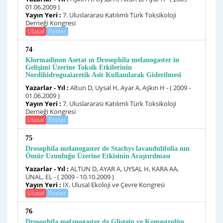
01.06.2009 )
Yayın Yeri :
7. Uluslararası Katılımlı Türk Toksikoloji
Derneği Kongresi
Ulusal
Poster
-
74
Klormadinon Asetat ın Drosophila melanogaster in
Gelişimi Üzerine Toksik Etkilerinin
Nordihidroguaiaretik Asit Kullanılarak Giderilmesi
Yazarlar - Yıl :
Altun D, Uysal H, Ayar A, Aşkın H - ( 2009 -
01.06.2009 )
Yayın Yeri :
7. Uluslararası Katılımlı Türk Toksikoloji
Derneği Kongresi
Ulusal
Poster
-
75
Drosophila melanogaster de Stachys lavandulifolia nın
Ömür Uzunluğu Üzerine Etkisinin Araştırılması
Yazarlar - Yıl :
ALTUN D, AYAR A, UYSAL H, KARA AA,
ÜNAL, EL - ( 2009 - 10.10.2009 )
Yayın Yeri :
IX. Ulusal Ekoloji ve Çevre Kongresi
Ulusal
Poster
-
76
Drosophila melanogaster de Glistein ve Komestrolün