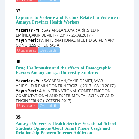
-
37
Exposure to Violence and Factors Related to Violence in
Amasya Province Health Workers
Yazarlar - Yıl :
SAY ARSLAN,AYAR ARİF,SİLDİR
EMİNE,ÇAKIR DEMET - ( 2017 - 25.08.2017 )
Yayın Yeri :
IV. INTERNATIONAL MULTIDISCIPLINARY
CONGRESS OF EURASIA
Uluslararası
Özet bildiri
-
38
Drug Use Intensity and the effects of Demographic
Factors Among amasya University Students
Yazarlar - Yıl :
SAY ARSLAN,ÇAKIR DEMET,AYAR
ARİF,SİLDİR EMİNE,ÖNER NERGİZ - ( 2017 - 08.10.2017 )
Yayın Yeri :
4th INTERNATIONAL CONFERENCE ON
COMPUTATIONALAND EXPERIMENTAL SCIENCE AND
ENGINEERING (ICCESEN-2017)
Uluslararası
Özet bildiri
-
39
Amasya University Health Services Vocational School
Students Opinions About Smart Phone Usage and
Relationship Between Internet Addiction