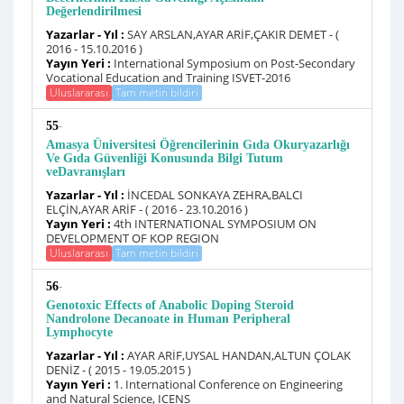
Değerlendirilmesi
Yazarlar - Yıl :
SAY ARSLAN,AYAR ARİF,ÇAKIR DEMET - (
2016 - 15.10.2016 )
Yayın Yeri :
International Symposium on Post-Secondary
Vocational Education and Training ISVET-2016
Uluslararası
Tam metin bildiri
-
55
Amasya Üniversitesi Öğrencilerinin Gıda Okuryazarlığı
Ve Gıda Güvenliği Konusunda Bilgi Tutum
veDavranışları
Yazarlar - Yıl :
İNCEDAL SONKAYA ZEHRA,BALCI
ELÇİN,AYAR ARİF - ( 2016 - 23.10.2016 )
Yayın Yeri :
4th INTERNATIONAL SYMPOSIUM ON
DEVELOPMENT OF KOP REGION
Uluslararası
Tam metin bildiri
-
56
Genotoxic Effects of Anabolic Doping Steroid
Nandrolone Decanoate in Human Peripheral
Lymphocyte
Yazarlar - Yıl :
AYAR ARİF,UYSAL HANDAN,ALTUN ÇOLAK
DENİZ - ( 2015 - 19.05.2015 )
Yayın Yeri :
1. International Conference on Engineering
and Natural Science, ICENS