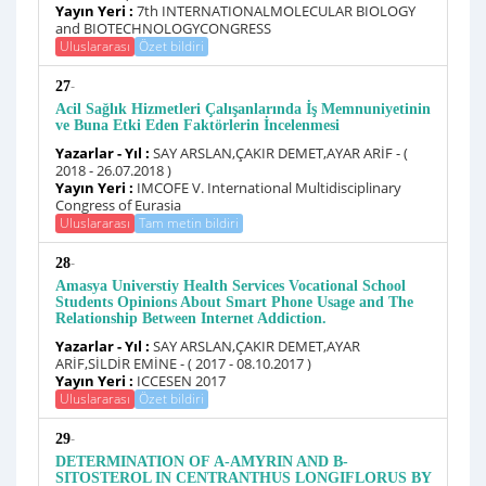
Yayın Yeri :
7th INTERNATIONALMOLECULAR BIOLOGY
and BIOTECHNOLOGYCONGRESS
Uluslararası
Özet bildiri
-
27
Acil Sağlık Hizmetleri Çalışanlarında İş Memnuniyetinin
ve Buna Etki Eden Faktörlerin İncelenmesi
Yazarlar - Yıl :
SAY ARSLAN,ÇAKIR DEMET,AYAR ARİF - (
2018 - 26.07.2018 )
Yayın Yeri :
IMCOFE V. International Multidisciplinary
Congress of Eurasia
Uluslararası
Tam metin bildiri
-
28
Amasya Universtiy Health Services Vocational School
Students Opinions About Smart Phone Usage and The
Relationship Between Internet Addiction.
Yazarlar - Yıl :
SAY ARSLAN,ÇAKIR DEMET,AYAR
ARİF,SİLDİR EMİNE - ( 2017 - 08.10.2017 )
Yayın Yeri :
ICCESEN 2017
Uluslararası
Özet bildiri
-
29
DETERMINATION OF Α-AMYRIN AND Β-
SITOSTEROL IN CENTRANTHUS LONGIFLORUS BY