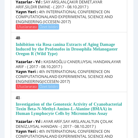
Yazarlar - Yıl :
SAY ARSLAN,ÇAKIR DEMET,AYAR
ARİF,SİLDİR EMİNE - ( 2017 - 08.10.2017 )
Yayın Yeri :
4th INTERNATIONAL CONFERENCE ON
COMPUTATIONALAND EXPERIMENTAL SCIENCE AND
ENGINEERING (ICCESEN-2017)
Uluslararası
Özet bildiri
-
40
Inhibition via Rosa canina Extracts of Aging Damage
Induced by the Profenofos in Drosophila Melanogaster
Oregon R (Wild Type)
Yazarlar - Yıl :
KASIMOĞLU CANER,UYSAL HANDAN,AYAR
ARİF - ( 2017 - 08.10.2017 )
Yayın Yeri :
4th INTERNATIONAL CONFERENCE ON
COMPUTATIONALAND EXPERIMENTAL SCIENCE AND
ENGINEERING(ICCESEN-2017)
Uluslararası
Özet bildiri
-
41
Investigation of the Genotoxic Activity of Cyanobacterial
Toxin Beta-N-Methyl-Amino-L-Alanine (BMAA) in
Human Lymphocyte Cells by Micronucleus Assay
Yazarlar - Yıl :
AYAR ARİF,SAY ARSLAN,ALTUN ÇOLAK
DENİZ,UYSAL HANDAN - ( 2017 - 08.10.2017 )
Yayın Yeri :
4th INTERNATIONAL CONFERENCE ON
COMPUTATIONALAND EXPERIMENTAL SCIENCE AND