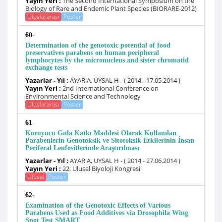
Yayın Yeri :
The Second International Symposium on the
Biology of Rare and Endemic Plant Species (BIORARE-2012)
Uluslararası
Poster
-
60
Determination of the genotoxic potential of food
preservatives parabens on human peripheral
lymphocytes by the micronucleus and sister chromatid
exchange tests
Yazarlar - Yıl :
AYAR A, UYSAL H - ( 2014 - 17.05.2014 )
Yayın Yeri :
2nd International Conference on
Environmental Science and Technology
Uluslararası
Poster
-
61
Koruyucu Gıda Katkı Maddesi Olarak Kullanılan
Parabenlerin Genotoksik ve Sitotoksik Etkilerinin İnsan
Periferal Lenfositlerinde Araştırılması
Yazarlar - Yıl :
AYAR A, UYSAL H - ( 2014 - 27.06.2014 )
Yayın Yeri :
22. Ulusal Biyoloji Kongresi
Ulusal
Poster
-
62
Examination of the Genotoxic Effects of Various
Parabens Used as Food Additives via Drosophila Wing
Spot Test SMART