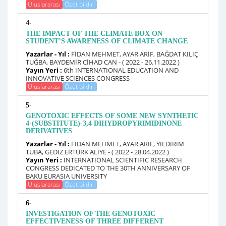
Uluslararası
Özet bildiri
-
4
THE IMPACT OF THE CLIMATE BOX ON
STUDENT’S AWARENESS OF CLIMATE CHANGE
Yazarlar - Yıl :
FİDAN MEHMET, AYAR ARİF, BAĞDAT KILIÇ
TUĞBA, BAYDEMİR CİHAD CAN - ( 2022 - 26.11.2022 )
Yayın Yeri :
6th INTERNATIONAL EDUCATION AND
INNOVATIVE SCIENCES CONGRESS
Uluslararası
Özet bildiri
-
5
GENOTOXIC EFFECTS OF SOME NEW SYNTHETIC
4-(SUBSTITUTE)-3,4 DIHYDROPYRIMIDINONE
DERIVATIVES
Yazarlar - Yıl :
FİDAN MEHMET, AYAR ARİF, YILDIRIM
TUBA, GEDİZ ERTÜRK ALİYE - ( 2022 - 28.04.2022 )
Yayın Yeri :
INTERNATIONAL SCIENTIFIC RESEARCH
CONGRESS DEDICATED TO THE 30TH ANNIVERSARY OF
BAKU EURASIA UNIVERSITY
Uluslararası
Özet bildiri
-
6
INVESTIGATION OF THE GENOTOXIC
EFFECTIVENESS OF THREE DIFFERENT