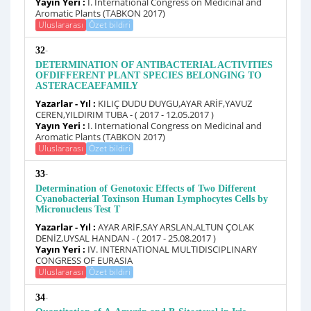
Yayın Yeri :
I. International Congress on Medicinal and
Aromatic Plants (TABKON 2017)
Uluslararası
Özet bildiri
-
32
DETERMINATION OF ANTIBACTERIAL ACTIVITIES
OFDIFFERENT PLANT SPECIES BELONGING TO
ASTERACEAEFAMILY
Yazarlar - Yıl :
KILIÇ DUDU DUYGU,AYAR ARİF,YAVUZ
CEREN,YILDIRIM TUBA - ( 2017 - 12.05.2017 )
Yayın Yeri :
I. International Congress on Medicinal and
Aromatic Plants (TABKON 2017)
Uluslararası
Özet bildiri
-
33
Determination of Genotoxic Effects of Two Different
Cyanobacterial Toxinson Human Lymphocytes Cells by
Micronucleus Test T
Yazarlar - Yıl :
AYAR ARİF,SAY ARSLAN,ALTUN ÇOLAK
DENİZ,UYSAL HANDAN - ( 2017 - 25.08.2017 )
Yayın Yeri :
IV. INTERNATIONAL MULTIDISCIPLINARY
CONGRESS OF EURASIA
Uluslararası
Özet bildiri
-
34