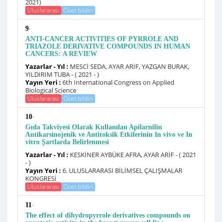
2021)
Uluslararası
Özet bildiri
-
9
ANTI-CANCER ACTIVITIES OF PYRROLE AND
TRIAZOLE DERIVATIVE COMPOUNDS IN HUMAN
CANCERS: A REVIEW
Yazarlar - Yıl :
MESCİ SEDA, AYAR ARİF, YAZGAN BURAK,
YILDIRIM TUBA - ( 2021 - )
Yayın Yeri :
6th International Congress on Applied
Biological Science
Uluslararası
Özet bildiri
-
10
Gıda Takviyesi Olarak Kullanılan Apilarnilin
Antikarsinojenik ve Antitoksik Etkilerinin In vivo ve In
vitro Şartlarda Belirlenmesi
Yazarlar - Yıl :
KESKİNER AYBÜKE AFRA, AYAR ARİF - ( 2021
- )
Yayın Yeri :
6. ULUSLARARASI BİLİMSEL ÇALIŞMALAR
KONGRESİ
Uluslararası
Özet bildiri
-
11
The effect of dihydropyrrole derivatives compounds on