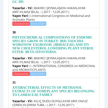
GC-MS
Yazarlar - Yıl :
BAKIRCI ŞEYMA,AŞKIN HAKAN,AYAR
ARİF,YILMAZ BİLAL - ( 2017 - 12.05.2017 )
Yayın Yeri :
I.International Congress on Medicinal and
Aromatic Plants
Uluslararası
Özet bildiri
-
30
PHYTOCHEMICAL COMPOSITIONS OF ENDEMIC
SPECIES GROW IN TURKEY: IRIS TAOCHIA
WORONOW EXGROSSH. (IRIDACEAE) AND ITS
NEW CHOLESTEROL-LOWERING PLANT STEROL
ESTER: BETA-SITOSTEROL
Yazarlar - Yıl :
BAKIRCI ŞEYMA,AŞKIN HAKAN,AYAR
ARİF,YILMAZ BİLAL - ( 2017 - 12.05.2017 )
Yayın Yeri :
I. INTERNATIONAL CONGRESS on MEDICINAL
and AROMATICPLANTS
Uluslararası
Özet bildiri
-
31
ANTIBACTERIAL EFFECTS OF METHANOL
EXTRACTS OF SOMEPLANT SPECIES BELONGING
TO LAMIACEAE FAMILY
Yazarlar - Yıl :
KILIÇ DUDU DUYGU,AYAR ARİF,YAVUZ
CEREN,YILDIRIM TUBA - ( 2017 - 12.05.2017 )