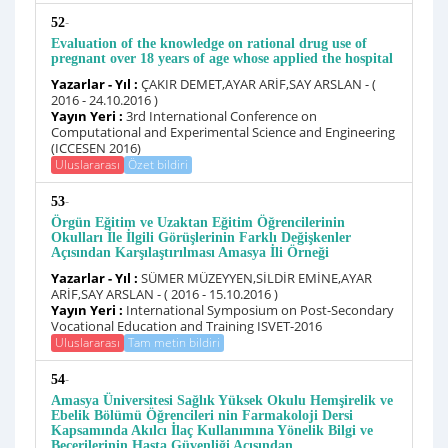
-
52
Evaluation of the knowledge on rational drug use of
pregnant over 18 years of age whose applied the hospital
Yazarlar - Yıl :
ÇAKIR DEMET,AYAR ARİF,SAY ARSLAN - (
2016 - 24.10.2016 )
Yayın Yeri :
3rd International Conference on
Computational and Experimental Science and Engineering
(ICCESEN 2016)
Uluslararası
Özet bildiri
-
53
Örgün Eğitim ve Uzaktan Eğitim Öğrencilerinin
Okulları İle İlgili Görüşlerinin Farklı Değişkenler
Açısından Karşılaştırılması Amasya İli Örneği
Yazarlar - Yıl :
SÜMER MÜZEYYEN,SİLDİR EMİNE,AYAR
ARİF,SAY ARSLAN - ( 2016 - 15.10.2016 )
Yayın Yeri :
International Symposium on Post-Secondary
Vocational Education and Training ISVET-2016
Uluslararası
Tam metin bildiri
-
54
Amasya Üniversitesi Sağlık Yüksek Okulu Hemşirelik ve
Ebelik Bölümü Öğrencileri nin Farmakoloji Dersi
Kapsamında Akılcı İlaç Kullanımına Yönelik Bilgi ve
Becerilerinin Hasta Güvenliği Açısından