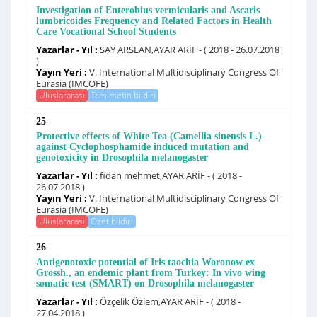
Investigation of Enterobius vermicularis and Ascaris
lumbricoides Frequency and Related Factors in Health
Care Vocational School Students
Yazarlar - Yıl :
SAY ARSLAN,AYAR ARİF - ( 2018 - 26.07.2018
)
Yayın Yeri :
V. International Multidisciplinary Congress Of
Eurasia (IMCOFE)
Uluslararası
Tam metin bildiri
-
25
Protective effects of White Tea (Camellia sinensis L.)
against Cyclophosphamide induced mutation and
genotoxicity in Drosophila melanogaster
Yazarlar - Yıl :
fidan mehmet,AYAR ARİF - ( 2018 -
26.07.2018 )
Yayın Yeri :
V. International Multidisciplinary Congress Of
Eurasia (IMCOFE)
Uluslararası
Özet bildiri
-
26
Antigenotoxic potential of Iris taochia Woronow ex
Grossh., an endemic plant from Turkey: In vivo wing
somatic test (SMART) on Drosophila melanogaster
Yazarlar - Yıl :
Özçelik Özlem,AYAR ARİF - ( 2018 -
27.04.2018 )