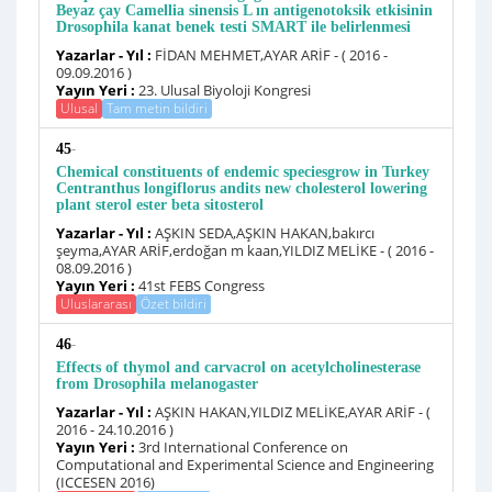
Beyaz çay Camellia sinensis L ın antigenotoksik etkisinin
Drosophila kanat benek testi SMART ile belirlenmesi
Yazarlar - Yıl :
FİDAN MEHMET,AYAR ARİF - ( 2016 -
09.09.2016 )
Yayın Yeri :
23. Ulusal Biyoloji Kongresi
Ulusal
Tam metin bildiri
-
45
Chemical constituents of endemic speciesgrow in Turkey
Centranthus longiflorus andits new cholesterol lowering
plant sterol ester beta sitosterol
Yazarlar - Yıl :
AŞKIN SEDA,AŞKIN HAKAN,bakırcı
şeyma,AYAR ARİF,erdoğan m kaan,YILDIZ MELİKE - ( 2016 -
08.09.2016 )
Yayın Yeri :
41st FEBS Congress
Uluslararası
Özet bildiri
-
46
Effects of thymol and carvacrol on acetylcholinesterase
from Drosophila melanogaster
Yazarlar - Yıl :
AŞKIN HAKAN,YILDIZ MELİKE,AYAR ARİF - (
2016 - 24.10.2016 )
Yayın Yeri :
3rd International Conference on
Computational and Experimental Science and Engineering
(ICCESEN 2016)