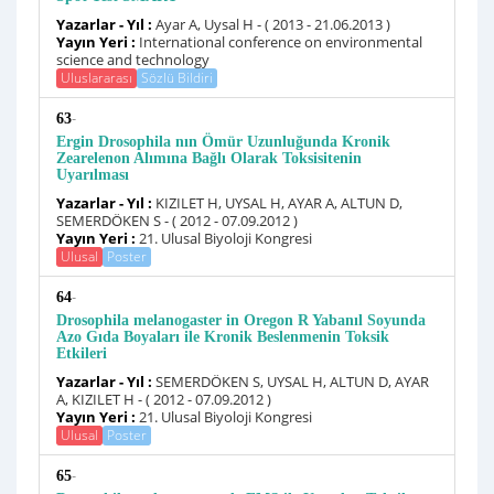
Yazarlar - Yıl :
Ayar A, Uysal H - ( 2013 - 21.06.2013 )
Yayın Yeri :
International conference on environmental
science and technology
Uluslararası
Sözlü Bildiri
-
63
Ergin Drosophila nın Ömür Uzunluğunda Kronik
Zearelenon Alımına Bağlı Olarak Toksisitenin
Uyarılması
Yazarlar - Yıl :
KIZILET H, UYSAL H, AYAR A, ALTUN D,
SEMERDÖKEN S - ( 2012 - 07.09.2012 )
Yayın Yeri :
21. Ulusal Biyoloji Kongresi
Ulusal
Poster
-
64
Drosophila melanogaster in Oregon R Yabanıl Soyunda
Azo Gıda Boyaları ile Kronik Beslenmenin Toksik
Etkileri
Yazarlar - Yıl :
SEMERDÖKEN S, UYSAL H, ALTUN D, AYAR
A, KIZILET H - ( 2012 - 07.09.2012 )
Yayın Yeri :
21. Ulusal Biyoloji Kongresi
Ulusal
Poster
-
65