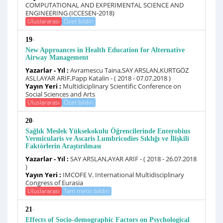
COMPUTATIONAL AND EXPERIMENTAL SCIENCE AND
ENGINEERING (ICCESEN-2018)
Uluslararası
Özet bildiri
-
19
New Approances in Health Education for Alternative
Airway Management
Yazarlar - Yıl :
Avramescu Taina,SAY ARSLAN,KURTGÖZ
ASLI,AYAR ARİF,Papp Katalin - ( 2018 - 07.07.2018 )
Yayın Yeri :
Multidiciplinary Scientific Conference on
Social Sciences and Arts
Uluslararası
Özet bildiri
-
20
Sağlık Meslek Yüksekokulu Öğrencilerinde Enterobius
Vermicularis ve Ascaris Lumbricodies Sıklığı ve İlişkili
Faktörlerin Araştırılması
Yazarlar - Yıl :
SAY ARSLAN,AYAR ARİF - ( 2018 - 26.07.2018
)
Yayın Yeri :
IMCOFE V. International Multidisciplinary
Congress of Eurasia
Uluslararası
Tam metin bildiri
-
21
Effects of Socio-demographic Factors on Psychological