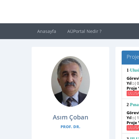
Anasayfa
AÜPortal Nedir ?
Proje
-
1
Ulus
Görevi
Yıl :
( 
Proje 
ULUS
-
2
Pına
Görevi
Asım Çoban
Yıl :
( 
Proje 
PROF. DR.
ULUS