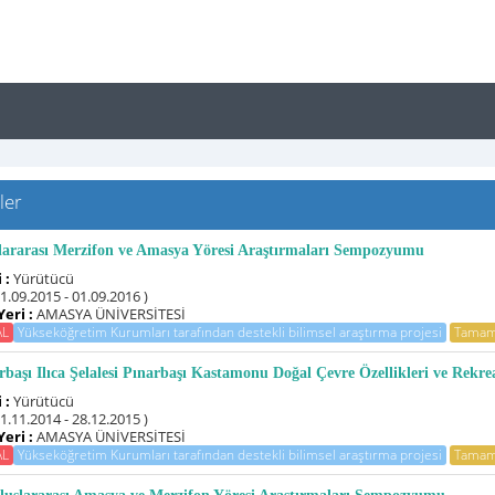
ler
lararası Merzifon ve Amasya Yöresi Araştırmaları Sempozyumu
 :
Yürütücü
01.09.2015 - 01.09.2016 )
Yeri :
AMASYA ÜNİVERSİTESİ
AL
Yükseköğretim Kurumları tarafından destekli bilimsel araştırma projesi
Tamam
rbaşı Ilıca Şelalesi Pınarbaşı Kastamonu Doğal Çevre Özellikleri ve Rekre
 :
Yürütücü
11.11.2014 - 28.12.2015 )
Yeri :
AMASYA ÜNİVERSİTESİ
AL
Yükseköğretim Kurumları tarafından destekli bilimsel araştırma projesi
Tamam