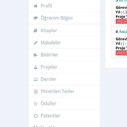
-
3
III 
Profil
Görevi
Yıl :
( 
Proje 
Öğrenim Bilgisi
ULUS
Kitaplar
-
4
Amas
Görevi
Makaleler
Yıl :
( -
Proje 
ULUS
Bildiriler
Projeler
Dersler
Yönetilen Tezler
Ödüller
Patentler