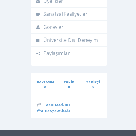
Üyelikler
Sanatsal Faaliyetler
Görevler
Üniversite Dışı Deneyim
Paylaşımlar
PAYLAŞIM
TAKIP
TAKIPÇI
0
0
0
asim.coban
@amasya.edu.tr