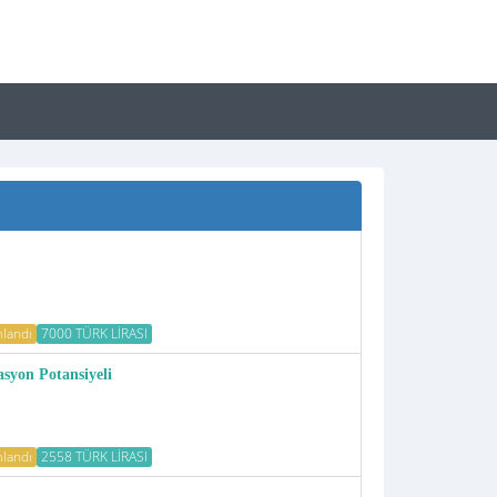
landı
7000 TÜRK LİRASI
asyon Potansiyeli
landı
2558 TÜRK LİRASI