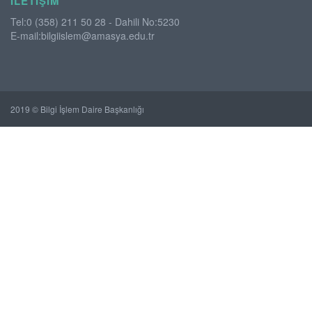
İLETIŞIM
Tel:0 (358) 211 50 28 - Dahili No:5230
E-mail:bilgiislem@amasya.edu.tr
2019 © Bilgi İşlem Daire Başkanlığı