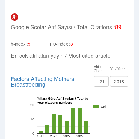
Google Scolar Atıf Sayısı / Total Citations :
89
h-index :
5
i10-index :
3
En çok atıf alan yayın / Most cited article
Atıf /
Yıl / Year
Cited
Factors Affecting Mothers
21
2018
Breastfeeding
Yıllara Göre Atıf Sayıları / Year by
year citations numbers
20
sayi
10
0
2018
2020
2022
2024