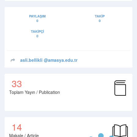
PAYLAŞIM
TAKIP
0
0
TAKIPÇI
0
asli.bellikli
@amasya.edu.tr
33
Toplam Yayın / Publication
14
Makale / Article