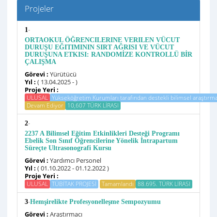
Projeler
-
1
ORTAOKUL ÖĞRENCILERINE VERILEN VÜCUT
DURUŞU EĞITIMININ SIRT AĞRISI VE VÜCUT
DURUŞUNA ETKISI: RANDOMİZE KONTROLLÜ BİR
ÇALIŞMA
Görevi :
Yürütücü
Yıl :
( 13.04.2025 - )
Proje Yeri :
ULUSAL
Yükseköğretim Kurumları tarafından destekli bilimsel araştırma
Devam Ediyor
10,607 TÜRK LİRASI
-
2
2237 A Bilimsel Eğitim Etkinlikleri Desteği Programı
Ebelik Son Sınıf Öğrencilerine Yönelik İntrapartum
Süreçte Ultrasonografi Kursu
Görevi :
Yardımcı Personel
Yıl :
( 01.10.2022 - 01.12.2022 )
Proje Yeri :
ULUSAL
TÜBİTAK PROJESİ
Tamamlandı
88.695. TÜRK LİRASI
-
3
Hemşirelikte Profesyonelleşme Sempozyumu
Görevi :
Araştırmacı