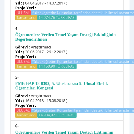
Yıl :
( 04.04.2017 - 14.07.2017 )
Proje Yeri :
ULUSAL
Yükseköğretim Kurumları tarafından destekli bilimsel araştırma
Tamamlandı
14.974,76 TÜRK LİRASI
-
4
Öğretmenlere Verilen Temel Yaşam Desteği Etkinliğinin
Değerlendirilmesi
Görevi :
Araştırmacı
Yıl :
( 20.06.2017 - 26.12.2017 )
Proje Yeri :
ULUSAL
Yükseköğretim Kurumları tarafından destekli bilimsel araştırma
Tamamlandı
14.150,90 TÜRK LİRASI
-
5
FMB-BAP 18-0302, 5. Uluslararası 9. Ulusal Ebelik
Öğrencileri Kongresi
Görevi :
Araştırmacı
Yıl :
( 16.04.2018 - 15.08.2018 )
Proje Yeri :
ULUSAL
Yükseköğretim Kurumları tarafından destekli bilimsel araştırma
Tamamlandı
14.934,92 TÜRK LİRASI
-
6
Öğretmenlere Verilen Temel Yaşam Desteği Eğitiminin