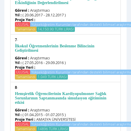
Etkinliğinin Değerlendirilmesi
Görevi :
Araştırmacı
Yıl :
( 20.06.2017 - 28.12.2017 )
Proje Yeri :
ULUSAL
Yükseköğretim Kurumları tarafından destekli bilimsel araştırma
Tamamlandı
14,150.90 TÜRK LİRASI
-
7
İlkokul Öğretmenlerinin Beslenme Bilincinin
Geliştirilmesi
Görevi :
Araştırmacı
Yıl :
( 27.05.2016 - 29.09.2016 )
Proje Yeri :
ULUSAL
Yükseköğretim Kurumları tarafından destekli bilimsel araştırma
Tamamlandı
1.049 TÜRK LİRASI
-
8
Hemşirelik Öğrencilerinin Kardiyopulmoner Sağlık
Sorunlarının Saptanmasında simulasyon eğitiminin
etkisi
Görevi :
Araştırmacı
Yıl :
( 01.04.2015 - 01.07.2015 )
Proje Yeri :
AMASYA ÜNİVERSİTESİ
ULUSAL
Yükseköğretim Kurumları tarafından destekli bilimsel araştırma
Tamamlandı
14896 TÜRK LİRASI