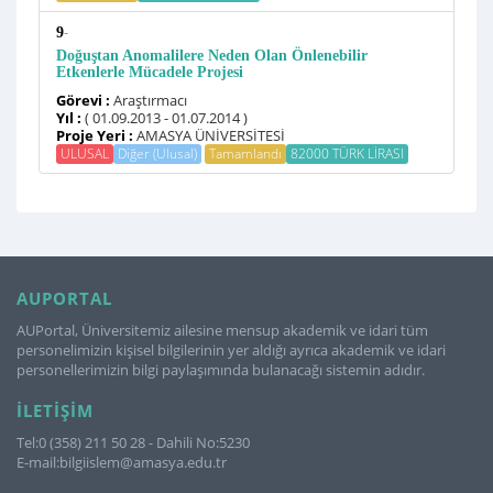
-
9
Doğuştan Anomalilere Neden Olan Önlenebilir
Etkenlerle Mücadele Projesi
Görevi :
Araştırmacı
Yıl :
( 01.09.2013 - 01.07.2014 )
Proje Yeri :
AMASYA ÜNİVERSİTESİ
ULUSAL
Diğer (Ulusal)
Tamamlandı
82000 TÜRK LİRASI
AUPORTAL
AUPortal, Üniversitemiz ailesine mensup akademik ve idari tüm
personelimizin kişisel bilgilerinin yer aldığı ayrıca akademik ve idari
personellerimizin bilgi paylaşımında bulanacağı sistemin adıdır.
İLETIŞIM
Tel:0 (358) 211 50 28 - Dahili No:5230
E-mail:bilgiislem@amasya.edu.tr