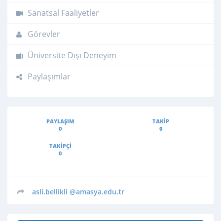
Sanatsal Faaliyetler
Görevler
Üniversite Dışı Deneyim
Paylaşımlar
PAYLAŞIM
TAKIP
0
0
TAKIPÇI
0
asli.bellikli
@amasya.edu.tr