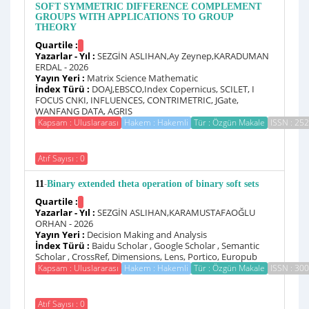
SOFT SYMMETRIC DIFFERENCE COMPLEMENT
GROUPS WITH APPLICATIONS TO GROUP
THEORY
Quartile :
Yazarlar - Yıl :
SEZGİN ASLIHAN,Ay Zeynep,KARADUMAN
ERDAL - 2026
Yayın Yeri :
Matrix Science Mathematic
İndex Türü :
DOAJ,EBSCO,Index Copernicus, SCILET, I
FOCUS CNKI, INFLUENCES, CONTRIMETRIC, JGate,
WANFANG DATA, AGRIS
Kapsam : Uluslararası
Hakem : Hakemli
Tür : Özgün Makale
ISSN : 25
Atıf Sayısı : 0
-
11
Binary extended theta operation of binary soft sets
Quartile :
Yazarlar - Yıl :
SEZGİN ASLIHAN,KARAMUSTAFAOĞLU
ORHAN - 2026
Yayın Yeri :
Decision Making and Analysis
İndex Türü :
Baidu Scholar , Google Scholar , Semantic
Scholar , CrossRef, Dimensions, Lens, Portico, Europub
Kapsam : Uluslararası
Hakem : Hakemli
Tür : Özgün Makale
ISSN : 30
Atıf Sayısı : 0