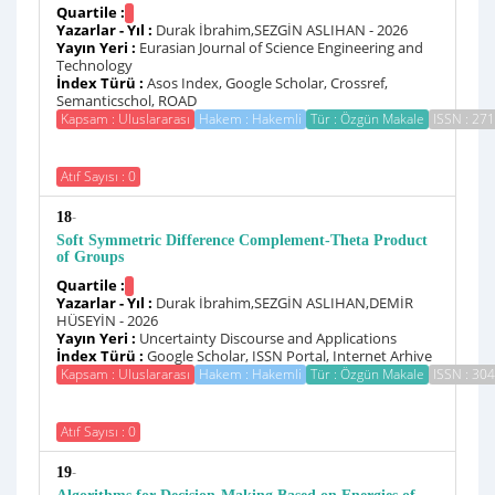
Quartile :
Yazarlar - Yıl :
Durak İbrahim,SEZGİN ASLIHAN - 2026
Yayın Yeri :
Eurasian Journal of Science Engineering and
Technology
İndex Türü :
Asos Index, Google Scholar, Crossref,
Semanticschol, ROAD
Kapsam : Uluslararası
Hakem : Hakemli
Tür : Özgün Makale
ISSN : 27
Atıf Sayısı : 0
-
18
Soft Symmetric Difference Complement-Theta Product
of Groups
Quartile :
Yazarlar - Yıl :
Durak İbrahim,SEZGİN ASLIHAN,DEMİR
HÜSEYİN - 2026
Yayın Yeri :
Uncertainty Discourse and Applications
İndex Türü :
Google Scholar, ISSN Portal, Internet Arhive
Kapsam : Uluslararası
Hakem : Hakemli
Tür : Özgün Makale
ISSN : 30
Atıf Sayısı : 0
-
19