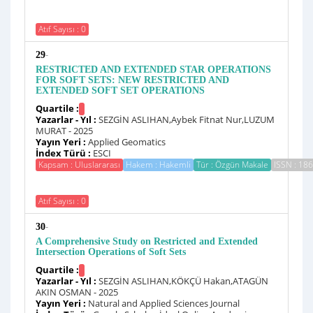
Atıf Sayısı : 0
-
29
RESTRICTED AND EXTENDED STAR OPERATIONS
FOR SOFT SETS: NEW RESTRICTED AND
EXTENDED SOFT SET OPERATIONS
Quartile :
Yazarlar - Yıl :
SEZGİN ASLIHAN,Aybek Fitnat Nur,LUZUM
MURAT - 2025
Yayın Yeri :
Applied Geomatics
İndex Türü :
ESCI
Kapsam : Uluslararası
Hakem : Hakemli
Tür : Özgün Makale
ISSN : 18
Atıf Sayısı : 0
-
30
A Comprehensive Study on Restricted and Extended
Intersection Operations of Soft Sets
Quartile :
Yazarlar - Yıl :
SEZGİN ASLIHAN,KÖKÇÜ Hakan,ATAGÜN
AKIN OSMAN - 2025
Yayın Yeri :
Natural and Applied Sciences Journal