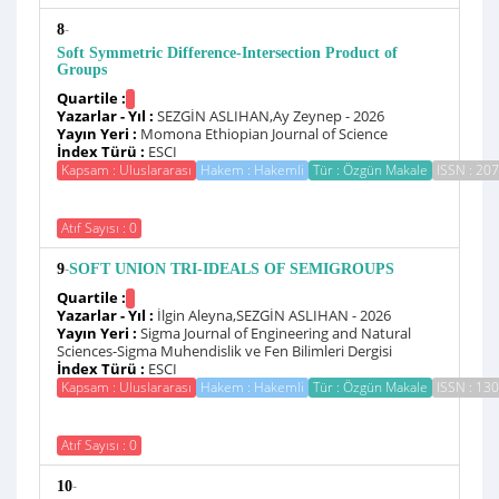
-
8
Soft Symmetric Difference-Intersection Product of
Groups
Quartile :
Yazarlar - Yıl :
SEZGİN ASLIHAN,Ay Zeynep - 2026
Yayın Yeri :
Momona Ethiopian Journal of Science
İndex Türü :
ESCI
Kapsam : Uluslararası
Hakem : Hakemli
Tür : Özgün Makale
ISSN : 20
Atıf Sayısı : 0
-
9
SOFT UNION TRI-IDEALS OF SEMIGROUPS
Quartile :
Yazarlar - Yıl :
İlgin Aleyna,SEZGİN ASLIHAN - 2026
Yayın Yeri :
Sigma Journal of Engineering and Natural
Sciences-Sigma Muhendislik ve Fen Bilimleri Dergisi
İndex Türü :
ESCI
Kapsam : Uluslararası
Hakem : Hakemli
Tür : Özgün Makale
ISSN : 13
Atıf Sayısı : 0
-
10