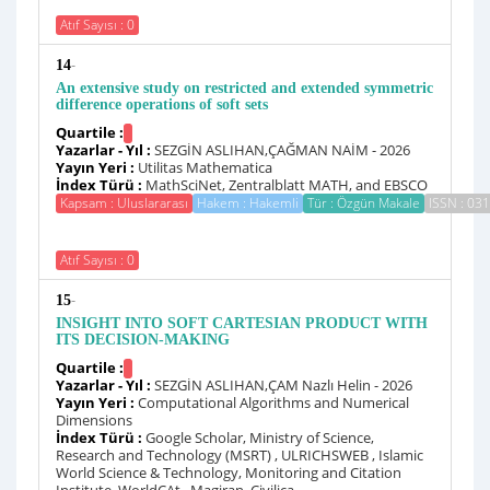
Atıf Sayısı : 0
-
14
An extensive study on restricted and extended symmetric
difference operations of soft sets
Quartile :
Yazarlar - Yıl :
SEZGİN ASLIHAN,ÇAĞMAN NAİM - 2026
Yayın Yeri :
Utilitas Mathematica
İndex Türü :
MathSciNet, Zentralblatt MATH, and EBSCO
Kapsam : Uluslararası
Hakem : Hakemli
Tür : Özgün Makale
ISSN : 03
Atıf Sayısı : 0
-
15
INSIGHT INTO SOFT CARTESIAN PRODUCT WITH
ITS DECISION-MAKING
Quartile :
Yazarlar - Yıl :
SEZGİN ASLIHAN,ÇAM Nazlı Helin - 2026
Yayın Yeri :
Computational Algorithms and Numerical
Dimensions
İndex Türü :
Google Scholar, Ministry of Science,
Research and Technology (MSRT) , ULRICHSWEB , Islamic
World Science & Technology, Monitoring and Citation