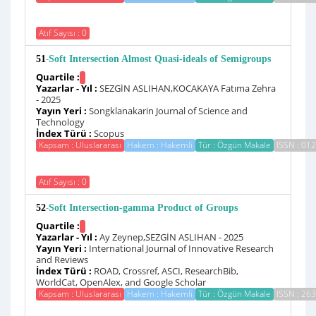
Atıf Sayısı : 0
-
51
Soft Intersection Almost Quasi-ideals of Semigroups
Quartile :
Yazarlar - Yıl :
SEZGİN ASLIHAN,KOCAKAYA Fatıma Zehra
- 2025
Yayın Yeri :
Songklanakarin Journal of Science and
Technology
İndex Türü :
Scopus
Kapsam : Uluslararası
Hakem : Hakemli
Tür : Özgün Makale
ISSN : 01
Atıf Sayısı : 0
-
52
Soft Intersection-gamma Product of Groups
Quartile :
Yazarlar - Yıl :
Ay Zeynep,SEZGİN ASLIHAN - 2025
Yayın Yeri :
International Journal of Innovative Research
and Reviews
İndex Türü :
ROAD, Crossref, ASCI, ResearchBib,
WorldCat, OpenAlex, and Google Scholar
Kapsam : Uluslararası
Hakem : Hakemli
Tür : Özgün Makale
ISSN : 26