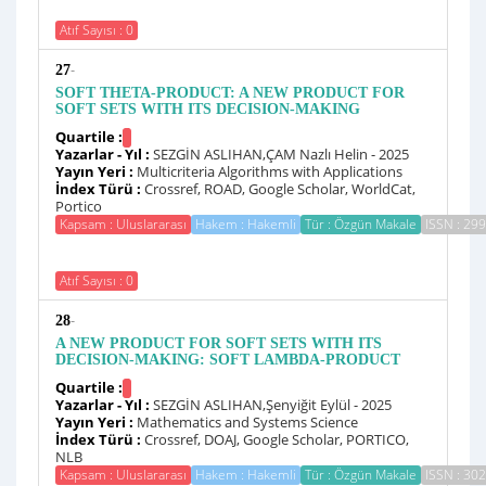
Atıf Sayısı : 0
-
27
SOFT THETA-PRODUCT: A NEW PRODUCT FOR
SOFT SETS WITH ITS DECISION-MAKING
Quartile :
Yazarlar - Yıl :
SEZGİN ASLIHAN,ÇAM Nazlı Helin - 2025
Yayın Yeri :
Multicriteria Algorithms with Applications
İndex Türü :
Crossref, ROAD, Google Scholar, WorldCat,
Portico
Kapsam : Uluslararası
Hakem : Hakemli
Tür : Özgün Makale
ISSN : 29
Atıf Sayısı : 0
-
28
A NEW PRODUCT FOR SOFT SETS WITH ITS
DECISION-MAKING: SOFT LAMBDA-PRODUCT
Quartile :
Yazarlar - Yıl :
SEZGİN ASLIHAN,Şenyiğit Eylül - 2025
Yayın Yeri :
Mathematics and Systems Science
İndex Türü :
Crossref, DOAJ, Google Scholar, PORTICO,
NLB
Kapsam : Uluslararası
Hakem : Hakemli
Tür : Özgün Makale
ISSN : 30