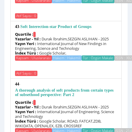
Kapsam : Uluslararası
Hakem : Hakemli
Tür : Özgün Makale
ISSN : 30
Atıf Sayısı : 0
-
43
Soft Interection-star Product of Groups
Quartile :
Yazarlar - Yıl :
Durak İbrahim,SEZGİN ASLIHAN - 2025
Yayın Yeri :
International Journal of New Findings in
Engineering, Science and Technology
İndex Türü :
Google Scholar,
Kapsam : Uluslararası
Hakem : Hakemli
Tür : Özgün Makale
ISSN : 30
Atıf Sayısı : 0
-
44
A thorough analysis of soft products from certain types
of subsethood perspective: Part 2
Quartile :
Yazarlar - Yıl :
Durak İbrahim,SEZGİN ASLIHAN - 2025
Yayın Yeri :
International Journal of Engineering, Science
and Technology
İndex Türü :
Google Scholar, ROAD, FATCAT,ZDB,
WIKIDATA, OPENALEX, EZB, CROSSREF
Kapsam : Uluslararası
Hakem : Hakemli
Tür : Özgün Makale
ISSN : 21