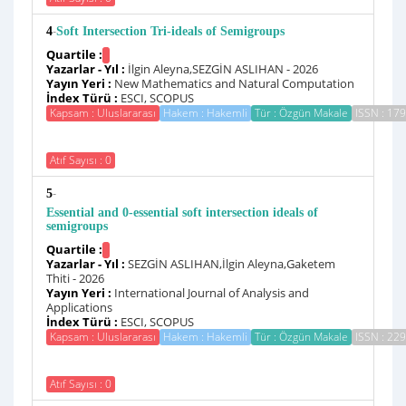
-
4
Soft Intersection Tri-ideals of Semigroups
Quartile :
Yazarlar - Yıl :
İlgin Aleyna,SEZGİN ASLIHAN - 2026
Yayın Yeri :
New Mathematics and Natural Computation
İndex Türü :
ESCI, SCOPUS
Kapsam : Uluslararası
Hakem : Hakemli
Tür : Özgün Makale
ISSN : 17
Atıf Sayısı : 0
-
5
Essential and 0-essential soft intersection ideals of
semigroups
Quartile :
Yazarlar - Yıl :
SEZGİN ASLIHAN,İlgin Aleyna,Gaketem
Thiti - 2026
Yayın Yeri :
International Journal of Analysis and
Applications
İndex Türü :
ESCI, SCOPUS
Kapsam : Uluslararası
Hakem : Hakemli
Tür : Özgün Makale
ISSN : 22
Atıf Sayısı : 0