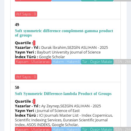
Atıf Sayısı : 0
-
49
Soft symmetric difference complement-gamma product
of groups
Quartile :
Yazarlar - Yıl :
Durak İbrahim,SEZGİN ASLIHAN - 2025
Yayın Yeri :
Bayburt University Journal of Science
İndex Türü :
Google Scholar
Kapsam : Uluslararası
Hakem : Hakemli
Tür : Özgün Makale
ISSN : 26
Atıf Sayısı : 0
-
50
Soft Symmetric Difference-lambda Product of Groups
Quartile :
Yazarlar - Yıl :
Ay Zeynep,SEZGİN ASLIHAN - 2025
Yayın Yeri :
Journal of Science of East
İndex Türü :
ICI Journals Master List - Index Copernicus,
Scientific Indexing Services, Eurasian Scientific Journal
Index, ASOS INDEKS, Google Scholar,
Kapsam : Uluslararası
Hakem : Hakemli
Tür : Özgün Makale
ISSN : 26