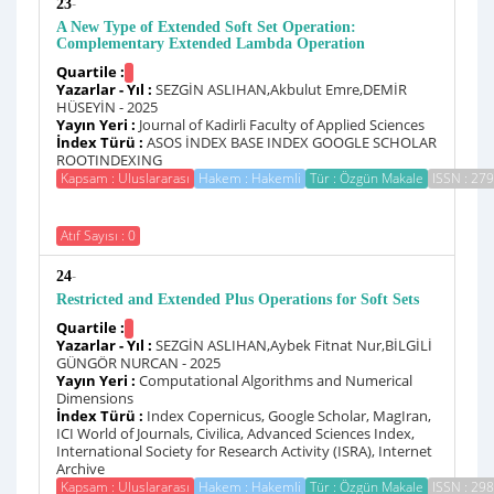
-
23
A New Type of Extended Soft Set Operation:
Complementary Extended Lambda Operation
Quartile :
Yazarlar - Yıl :
SEZGİN ASLIHAN,Akbulut Emre,DEMİR
HÜSEYİN - 2025
Yayın Yeri :
Journal of Kadirli Faculty of Applied Sciences
İndex Türü :
ASOS İNDEX BASE INDEX GOOGLE SCHOLAR
ROOTINDEXING
Kapsam : Uluslararası
Hakem : Hakemli
Tür : Özgün Makale
ISSN : 27
Atıf Sayısı : 0
-
24
Restricted and Extended Plus Operations for Soft Sets
Quartile :
Yazarlar - Yıl :
SEZGİN ASLIHAN,Aybek Fitnat Nur,BİLGİLİ
GÜNGÖR NURCAN - 2025
Yayın Yeri :
Computational Algorithms and Numerical
Dimensions
İndex Türü :
Index Copernicus, Google Scholar, MagIran,
ICI World of Journals, Civilica, Advanced Sciences Index,
International Society for Research Activity (ISRA), Internet
Archive
Kapsam : Uluslararası
Hakem : Hakemli
Tür : Özgün Makale
ISSN : 29