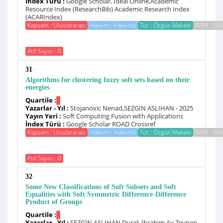
İndex Türü :
Google Scholar, İdeal Online,Academic
Resource Index (ResearchBib) Academic Research Index
(ACARIndex)
Kapsam : Uluslararası
Hakem : Hakemli
Tür : Özgün Makale
ISSN : 26
Atıf Sayısı : 0
-
31
Algorithms for clustering fuzzy soft sets based on their
energies
Quartile :
Yazarlar - Yıl :
Stojanovic Nenad,SEZGİN ASLIHAN - 2025
Yayın Yeri :
Soft Computing Fusion with Applications
İndex Türü :
Google Scholar ROAD Crossref
Kapsam : Uluslararası
Hakem : Hakemli
Tür : Özgün Makale
ISSN : 30
Atıf Sayısı : 0
-
32
Some New Classifications of Soft Subsets and Soft
Equalities with Soft Symmetric Difference-Difference
Product of Groups
Quartile :
Yazarlar - Yıl :
SEZGİN ASLIHAN,Durak İbrahim,Ay Zeynep