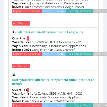
Yayın Yeri :
Journal of Statistics and Data Science
İndex Türü :
Crossref, Dimensions, Google Scholar
Kapsam : Uluslararası
Hakem : Hakemli
Tür : Özgün Makale
ISSN : 00
Atıf Sayısı : 0
-
35
Soft intersection-difference product of groups
Quartile :
Yazarlar - Yıl :
SEZGİN ASLIHAN,Ay Zeynep - 2025
Yayın Yeri :
Uncertainty Discourse and Applications
İndex Türü :
Google Scholar ROAD Crossref
Kapsam : Uluslararası
Hakem : Hakemli
Tür : Özgün Makale
ISSN : 30
Atıf Sayısı : 0
-
36
Soft symmetric difference complement-union product of
groups
Quartile :
Yazarlar - Yıl :
Ay Zeynep,SEZGİN ASLIHAN - 2025
Yayın Yeri :
Uncertainty Discourse and Application
İndex Türü :
Google Scholar ROAD Crossref
Kapsam : Uluslararası
Hakem : Hakemli
Tür : Özgün Makale
ISSN : 30