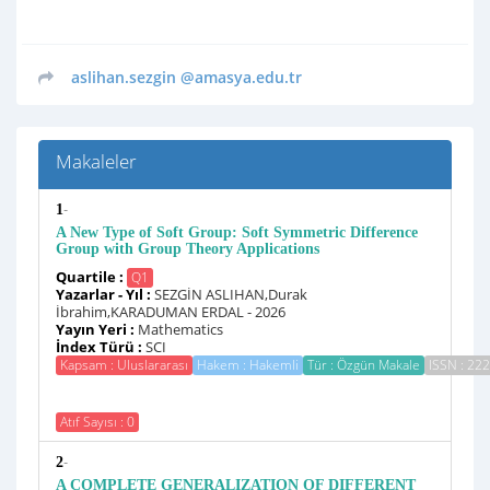
aslihan.sezgin
@amasya.edu.tr
Makaleler
-
1
A New Type of Soft Group: Soft Symmetric Difference
Group with Group Theory Applications
Quartile :
Q1
Yazarlar - Yıl :
SEZGİN ASLIHAN,Durak
İbrahim,KARADUMAN ERDAL - 2026
Yayın Yeri :
Mathematics
İndex Türü :
SCI
Kapsam : Uluslararası
Hakem : Hakemli
Tür : Özgün Makale
ISSN : 22
Atıf Sayısı : 0
-
2
A COMPLETE GENERALIZATION OF DIFFERENT