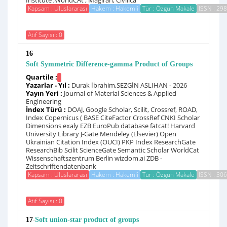
Institute ,WorldCAt , Magiran, Civilica
Kapsam : Uluslararası
Hakem : Hakemli
Tür : Özgün Makale
ISSN : 29
Atıf Sayısı : 0
-
16
Soft Symmetric Difference-gamma Product of Groups
Quartile :
Yazarlar - Yıl :
Durak İbrahim,SEZGİN ASLIHAN - 2026
Yayın Yeri :
Journal of Material Sciences & Applied
Engineering
İndex Türü :
DOAJ, Google Scholar, Scilit, Crossref, ROAD,
Index Copernicus ( BASE CiteFactor CrossRef CNKI Scholar
Dimensions exaly EZB EuroPub database fatcat! Harvard
University Library J-Gate Mendeley (Elsevier) Open
Ukrainian Citation Index (OUCI) PKP Index ResearchGate
ResearchBib Scilit ScienceGate Semantic Scholar WorldCat
Wissenschaftszentrum Berlin wizdom.ai ZDB -
Zeitschriftendatenbank
Kapsam : Uluslararası
Hakem : Hakemli
Tür : Özgün Makale
ISSN : 30
Atıf Sayısı : 0
-
17
Soft union-star product of groups