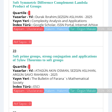
Soft Symmetric Difference Complement-Lambda
Product of Groups
Quartile :
Yazarlar - Yıl :
Durak İbrahim,SEZGİN ASLIHAN - 2025
Yayın Yeri :
Complexity Analysis and Applications
İndex Türü :
Google Scholar, ISSN Portal, Internet Arhive
Kapsam : Uluslararası
Hakem : Hakemli
Tür : Özgün Makale
ISSN : 30
Atıf Sayısı : 0
-
22
Soft prime groups, strong conjugation and applications
of Sylow Theorems to soft groups
Quartile :
Yazarlar - Yıl :
ATAGÜN AKIN OSMAN, SEZGİN ASLIHAN,
ARGÜN SAVCI RAHMAN - 2025
Yayın Yeri :
The Bulletin of Parana´s Mathematical
Society
İndex Türü :
ESCI
Kapsam : Uluslararası
Hakem : Hakemli
Tür : Özgün Makale
ISSN : 00
Atıf Sayısı : 0