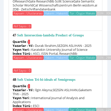
OResearchGate ResearchBib Scilit ScienceGate Semantic
Scholar WorldCat Wissenschaftszentrum Berlin wizdom.ai
ZDB - Zeitschriftendatenbank
Kapsam : Uluslararası
Hakem : Hakemli
Tür : Özgün Makale
ISSN : 30
Atıf Sayısı : 0
-
47
Soft Intersection-lambda Product of Groups
Quartile :
Yazarlar - Yıl :
Durak İbrahim,SEZGİN ASLIHAN - 2025
Yayın Yeri :
Karatekin University Journal of Science
İndex Türü :
ASCI, ISSN Portal, ResearchBib
Kapsam : Uluslararası
Hakem : Hakemli
Tür : Özgün Makale
ISSN : 29
Atıf Sayısı : 0
-
48
Soft Union Tri-bi-ideals of Semigroups
Quartile :
Yazarlar - Yıl :
İlgin Aleyna,SEZGİN ASLIHAN,Gaketem
Thiti - 2025
Yayın Yeri :
International Journal of Analysis and
Applications
İndex Türü :
ESCI
Kapsam : Uluslararası
Hakem : Hakemli
Tür : Özgün Makale
ISSN : 22