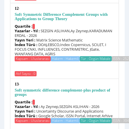
-
12
Soft Symmetric Difference Complement Groups with
Applications to Group Theory
Quartile :
Yazarlar - Yıl :
SEZGİN ASLIHAN,Ay Zeynep,KARADUMAN
ERDAL - 2026
Yayın Yeri :
Matrix Science Mathematic
İndex Türü :
DOAJ,EBSCO,Index Copernicus, SCILET, I
FOCUS CNKI, INFLUENCES, CONTRIMETRIC, JGate,
WANFANG DATA, AGRIS
Kapsam : Uluslararası
Hakem : Hakemli
Tür : Özgün Makale
ISSN : 25
Atıf Sayısı : 0
-
13
Soft symmetric difference complement-plus product of
groups
Quartile :
Yazarlar - Yıl :
Ay Zeynep,SEZGİN ASLIHAN - 2026
Yayın Yeri :
Uncertainty Discourse and Applications
İndex Türü :
Google Scholar, ISSN Portal, Internet Arhive
Kapsam : Uluslararası
Hakem : Hakemli
Tür : Özgün Makale
ISSN : 30