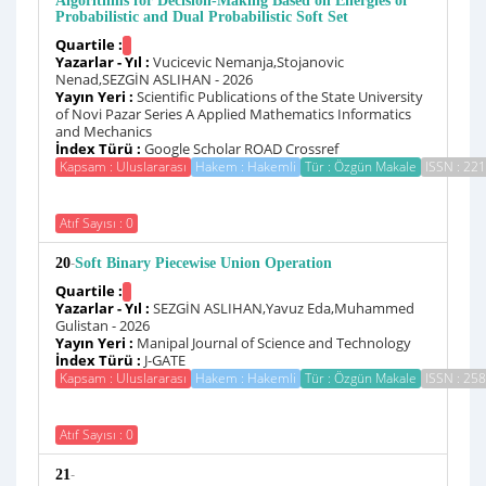
Algorithms for Decision-Making Based on Energies of
Probabilistic and Dual Probabilistic Soft Set
Quartile :
Yazarlar - Yıl :
Vucicevic Nemanja,Stojanovic
Nenad,SEZGİN ASLIHAN - 2026
Yayın Yeri :
Scientific Publications of the State University
of Novi Pazar Series A Applied Mathematics Informatics
and Mechanics
İndex Türü :
Google Scholar ROAD Crossref
Kapsam : Uluslararası
Hakem : Hakemli
Tür : Özgün Makale
ISSN : 22
Atıf Sayısı : 0
-
20
Soft Binary Piecewise Union Operation
Quartile :
Yazarlar - Yıl :
SEZGİN ASLIHAN,Yavuz Eda,Muhammed
Gulistan - 2026
Yayın Yeri :
Manipal Journal of Science and Technology
İndex Türü :
J-GATE
Kapsam : Uluslararası
Hakem : Hakemli
Tür : Özgün Makale
ISSN : 25
Atıf Sayısı : 0
-
21