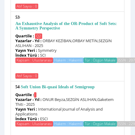
Atıf Sayısı : 0
-
53
An Exhaustive Analysis of the OR‑Product of Soft Sets:
A Symmetry Perspective
Quartile :
Q2
Yazarlar - Yıl :
ORBAY KEZİBAN,ORBAY METİN,SEZGİN
ASLIHAN - 2025
Yayın Yeri :
Symmetry
İndex Türü :
SCI
Kapsam : Uluslararası
Hakem : Hakemli
Tür : Özgün Makale
ISSN : 20
Atıf Sayısı : 0
-
54
Soft Union Bi-quasi Ideals of Semigroup
Quartile :
Yazarlar - Yıl :
ONUR Beyza,SEZGİN ASLIHAN,Gaketem
Thiti - 2025
Yayın Yeri :
International Journal of Analysis and
Applications
İndex Türü :
ESCI
Kapsam : Uluslararası
Hakem : Hakemli
Tür : Özgün Makale
ISSN : 22