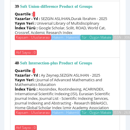
-
39
Soft Union-difference Product of Groups
Quartile :
Yazarlar - Yıl :
SEZGİN ASLIHAN,Durak İbrahim - 2025
Yayın Yeri :
Universal Library of Multidisciplinary
İndex Türü :
Google Scholar, Scilit, ROAD, World Cat,
Crossref, Acdemic Research Index
Kapsam : Uluslararası
Hakem : Hakemli
Tür : Özgün Makale
ISSN : 30
Atıf Sayısı : 0
-
40
Soft Intersection-plus Product of Groups
Quartile :
Yazarlar - Yıl :
Ay Zeynep,SEZGİN ASLIHAN - 2025
Yayın Yeri :
Journal of Advanced Mathematics and
Mathematics Education
İndex Türü :
Asosindex, Rootindexing, ACARINDEX,
International Scientific Indexing (ISI), Eurasian Scientific
Journal Index, Journal List - Scientific Indexing Services,
Journal Indexing and Abstracting - Research BibleASCI,
Home Global Scholar Index İzmir Academy Association
Kapsam : Uluslararası
Hakem : Hakemli
Tür : Özgün Makale
ISSN : 26
Atıf Sayısı : 0