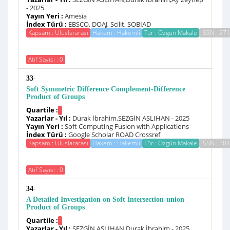
- 2025
Yayın Yeri :
Amesia
İndex Türü :
EBSCO, DOAJ, Scilit, SOBIAD
Kapsam : Uluslararası
Hakem : Hakemli
Tür : Özgün Makale
ISSN : 27
Atıf Sayısı : 0
-
33
Soft Symmetric Difference Complement-Difference
Product of Groups
Quartile :
Yazarlar - Yıl :
Durak İbrahim,SEZGİN ASLIHAN - 2025
Yayın Yeri :
Soft Computing Fusion with Applications
İndex Türü :
Google Scholar ROAD Crossref
Kapsam : Uluslararası
Hakem : Hakemli
Tür : Özgün Makale
ISSN : 30
Atıf Sayısı : 0
-
34
A Detailed Investigation on Soft Intersection-union
Product of Groups
Quartile :
Yazarlar - Yıl :
SEZGİN ASLIHAN,Durak İbrahim - 2025