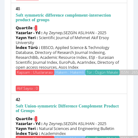
-
41
Soft symmetric difference complement-intersection
product of groups
Quartile :
Yazarlar - Yıl :
Ay Zeynep,SEZGİN ASLIHAN - 2025
Yayın Yeri :
Scientific Journal of Mehmet Akif Ersoy
University
İndex Türü :
EBSCO, Applied Science & Technology
Database, Directory of Research Journal Indexing,
ResearchBib, Academic Resource Index, ESJI - Eurasian
Scientific Journal Index, EuroPub, AcarIndex, Directory of
open access resources, Asos Index
Kapsam : Uluslararası
Hakem : Hakemli
Tür : Özgün Makale
ISSN : 26
Atıf Sayısı : 0
-
42
Soft Union-symmetric Difference Complement Product
of Groups
Quartile :
Yazarlar - Yıl :
Ay Zeynep,SEZGİN ASLIHAN - 2025
Yayın Yeri :
Natural Sciences and Engineering Bulletin
İndex Türü :
Academindex