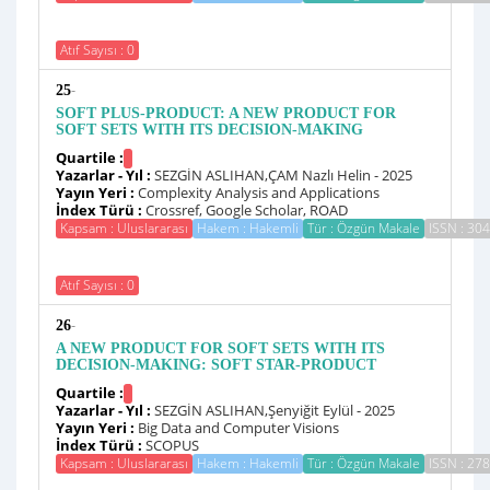
Atıf Sayısı : 0
-
25
SOFT PLUS-PRODUCT: A NEW PRODUCT FOR
SOFT SETS WITH ITS DECISION-MAKING
Quartile :
Yazarlar - Yıl :
SEZGİN ASLIHAN,ÇAM Nazlı Helin - 2025
Yayın Yeri :
Complexity Analysis and Applications
İndex Türü :
Crossref, Google Scholar, ROAD
Kapsam : Uluslararası
Hakem : Hakemli
Tür : Özgün Makale
ISSN : 30
Atıf Sayısı : 0
-
26
A NEW PRODUCT FOR SOFT SETS WITH ITS
DECISION-MAKING: SOFT STAR-PRODUCT
Quartile :
Yazarlar - Yıl :
SEZGİN ASLIHAN,Şenyiğit Eylül - 2025
Yayın Yeri :
Big Data and Computer Visions
İndex Türü :
SCOPUS
Kapsam : Uluslararası
Hakem : Hakemli
Tür : Özgün Makale
ISSN : 27