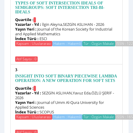
TYPES OF SOFT INTERSECTION IDEALS OF
SEMIGROUPS: SOFT INTERSECTION TRI-BI-
IDEALS
Quartile :
Yazarlar - Yıl :
İlgin Aleyna,SEZGİN ASLIHAN - 2026
Yayın Yeri :
Journal of the Korean Society for Industrial
and Applied Mathematics
İndex Türü :
ESCI
Kapsam : Uluslararası
Hakem : Hakemli
Tür : Özgün Makale
ISSN : 12
Atıf Sayısı : 0
-
3
INSIGHT INTO SOFT BINARY PIECEWISE LAMBDA
OPERATION: A NEW OPERATION FOR SOFT SETS
Quartile :
Yazarlar - Yıl :
SEZGİN ASLIHAN,Yavuz Eda,ÖZLÜ ŞERİF -
2026
Yayın Yeri :
Journal of Umm Al-Qura University for
Applied Sciences
İndex Türü :
SCOPUS
Kapsam : Uluslararası
Hakem : Hakemli
Tür : Özgün Makale
ISSN : 16
Atıf Sayısı : 0