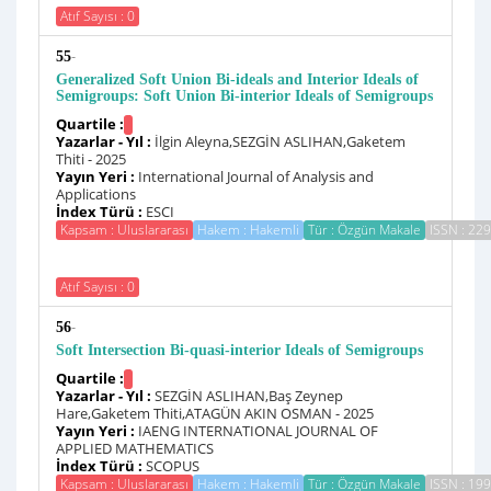
Atıf Sayısı : 0
-
55
Generalized Soft Union Bi-ideals and Interior Ideals of
Semigroups: Soft Union Bi-interior Ideals of Semigroups
Quartile :
Yazarlar - Yıl :
İlgin Aleyna,SEZGİN ASLIHAN,Gaketem
Thiti - 2025
Yayın Yeri :
International Journal of Analysis and
Applications
İndex Türü :
ESCI
Kapsam : Uluslararası
Hakem : Hakemli
Tür : Özgün Makale
ISSN : 22
Atıf Sayısı : 0
-
56
Soft Intersection Bi-quasi-interior Ideals of Semigroups
Quartile :
Yazarlar - Yıl :
SEZGİN ASLIHAN,Baş Zeynep
Hare,Gaketem Thiti,ATAGÜN AKIN OSMAN - 2025
Yayın Yeri :
IAENG INTERNATIONAL JOURNAL OF
APPLIED MATHEMATICS
İndex Türü :
SCOPUS
Kapsam : Uluslararası
Hakem : Hakemli
Tür : Özgün Makale
ISSN : 19