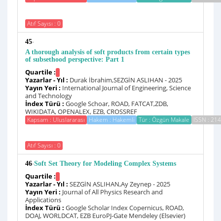
Atıf Sayısı : 0
-
45
A thorough analysis of soft products from certain types
of subsethood perspective: Part 1
Quartile :
Yazarlar - Yıl :
Durak İbrahim,SEZGİN ASLIHAN - 2025
Yayın Yeri :
International Journal of Engineering, Science
and Technology
İndex Türü :
Google Schoar, ROAD, FATCAT,ZDB,
WIKIDATA, OPENALEX, EZB, CROSSREF
Kapsam : Uluslararası
Hakem : Hakemli
Tür : Özgün Makale
ISSN : 21
Atıf Sayısı : 0
-
46
Soft Set Theory for Modeling Complex Systems
Quartile :
Yazarlar - Yıl :
SEZGİN ASLIHAN,Ay Zeynep - 2025
Yayın Yeri :
Journal of All Physics Research and
Applications
İndex Türü :
Google Scholar Index Copernicus, ROAD,
DOAJ, WORLDCAT, EZB EuroPJ-Gate Mendeley (Elsevier)