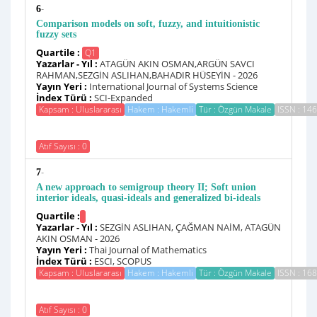
-
6
Comparison models on soft, fuzzy, and intuitionistic
fuzzy sets
Quartile :
Q1
Yazarlar - Yıl :
ATAGÜN AKIN OSMAN,ARGÜN SAVCI
RAHMAN,SEZGİN ASLIHAN,BAHADIR HÜSEYİN - 2026
Yayın Yeri :
International Journal of Systems Science
İndex Türü :
SCI-Expanded
Kapsam : Uluslararası
Hakem : Hakemli
Tür : Özgün Makale
ISSN : 14
Atıf Sayısı : 0
-
7
A new approach to semigroup theory II; Soft union
interior ideals, quasi-ideals and generalized bi-ideals
Quartile :
Yazarlar - Yıl :
SEZGİN ASLIHAN, ÇAĞMAN NAİM, ATAGÜN
AKIN OSMAN - 2026
Yayın Yeri :
Thai Journal of Mathematics
İndex Türü :
ESCI, SCOPUS
Kapsam : Uluslararası
Hakem : Hakemli
Tür : Özgün Makale
ISSN : 16
Atıf Sayısı : 0