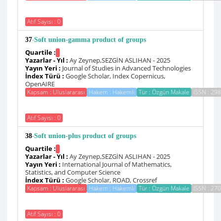
Atıf Sayısı : 0
-
37
Soft union-gamma product of groups
Quartile :
Yazarlar - Yıl :
Ay Zeynep,SEZGİN ASLIHAN - 2025
Yayın Yeri :
Journal of Studies in Advanced Technologies
İndex Türü :
Google Scholar, Index Copernicus,
OpenAIRE
Kapsam : Uluslararası
Hakem : Hakemli
Tür : Özgün Makale
ISSN : 29
Atıf Sayısı : 0
-
38
Soft union-plus product of groups
Quartile :
Yazarlar - Yıl :
Ay Zeynep,SEZGİN ASLIHAN - 2025
Yayın Yeri :
International Journal of Mathematics,
Statistics, and Computer Science
İndex Türü :
Google Scholar, ROAD, Crossref
Kapsam : Uluslararası
Hakem : Hakemli
Tür : Özgün Makale
ISSN : 27
Atıf Sayısı : 0