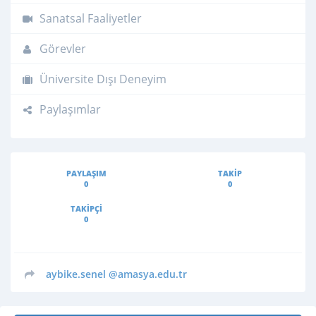
Sanatsal Faaliyetler
Görevler
Üniversite Dışı Deneyim
Paylaşımlar
PAYLAŞIM
TAKIP
0
0
TAKIPÇI
0
aybike.senel
@amasya.edu.tr