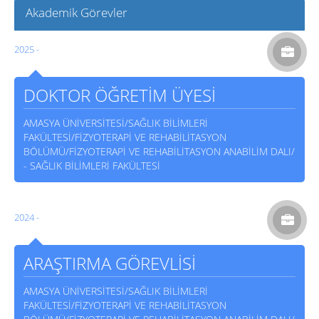
Akademik Görevler
2025 -
DOKTOR ÖĞRETİM ÜYESİ
AMASYA ÜNİVERSİTESİ/SAĞLIK BİLİMLERİ
FAKÜLTESİ/FİZYOTERAPİ VE REHABİLİTASYON
BÖLÜMÜ/FİZYOTERAPİ VE REHABİLİTASYON ANABİLİM DALI/
- SAĞLIK BİLİMLERİ FAKÜLTESİ
2024 -
ARAŞTIRMA GÖREVLİSİ
AMASYA ÜNİVERSİTESİ/SAĞLIK BİLİMLERİ
FAKÜLTESİ/FİZYOTERAPİ VE REHABİLİTASYON