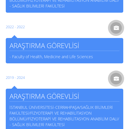
BÖLÜMÜ/FİZYOTERAPİ VE REHABİLİTASYON ANABİLİM DALI/
- SAĞLIK BİLİMLERİ FAKÜLTESİ
2022 - 2022
ARAŞTIRMA GÖREVLİSİ
- Faculty of Health, Medicine and Life Sciences
2019 - 2024
ARAŞTIRMA GÖREVLİSİ
İSTANBUL ÜNİVERSİTESİ-CERRAHPAŞA/SAĞLIK BİLİMLERİ
FAKÜLTESİ/FİZYOTERAPİ VE REHABİLİTASYON
BÖLÜMÜ/FİZYOTERAPİ VE REHABİLİTASYON ANABİLİM DALI/
- SAĞLIK BİLİMLERİ FAKÜLTESİ