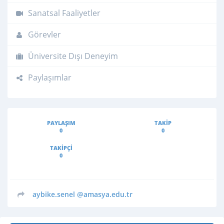
Sanatsal Faaliyetler
Görevler
Üniversite Dışı Deneyim
Paylaşımlar
PAYLAŞIM
TAKIP
0
0
TAKIPÇI
0
aybike.senel
@amasya.edu.tr