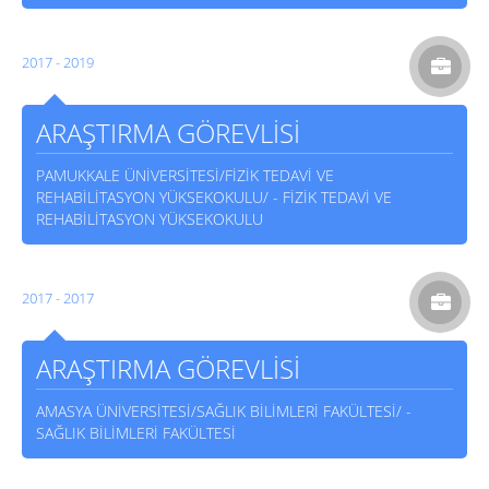
2017 - 2019
ARAŞTIRMA GÖREVLİSİ
PAMUKKALE ÜNİVERSİTESİ/FİZİK TEDAVİ VE
REHABİLİTASYON YÜKSEKOKULU/ - FİZİK TEDAVİ VE
REHABİLİTASYON YÜKSEKOKULU
2017 - 2017
ARAŞTIRMA GÖREVLİSİ
AMASYA ÜNİVERSİTESİ/SAĞLIK BİLİMLERİ FAKÜLTESİ/ -
SAĞLIK BİLİMLERİ FAKÜLTESİ