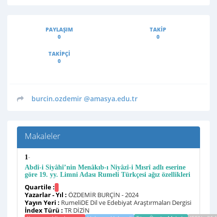
PAYLAŞIM
TAKIP
0
0
TAKIPÇI
0
burcin.ozdemir
@amasya.edu.tr
Makaleler
-
1
Abdî-i Siyâhî’nin Menâkıb-ı Niyâzî-i Mısrî adlı eserine
göre 19. yy. Limni Adası Rumeli Türkçesi ağız özellikleri
Quartile :
Yazarlar - Yıl :
ÖZDEMİR BURÇİN - 2024
Yayın Yeri :
RumeliDE Dil ve Edebiyat Araştırmaları Dergisi
İndex Türü :
TR DİZİN