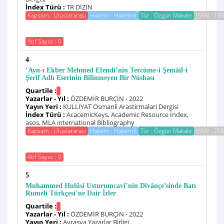
İndex Türü :
TR DİZİN
Kapsam : Uluslararası
Hakem : Hakemli
Tür : Özgün Makale
ISSN : 13
Atıf Sayısı : 0
-
4
‘Ayn-ı Ekber Mehmed Efendi’nin Tercüme-i Şemâil-i
Şerîf Adlı Eserinin Bilinmeyen Bir Nüshası
Quartile :
Yazarlar - Yıl :
ÖZDEMİR BURÇİN - 2022
Yayın Yeri :
KULLIYAT Osmanli Arastirmalari Dergisi
İndex Türü :
AcacemicKeys, Academic Resource İndex,
asos, MLA ınternational Bibliography
Kapsam : Uluslararası
Hakem : Hakemli
Tür : Özgün Makale
ISSN : 25
Atıf Sayısı : 0
-
5
Muhammed Hulûsî Usturumcavî’nin Dîvânçe’sinde Batı
Rumeli Türkçesi’ne Dair İzler
Quartile :
Yazarlar - Yıl :
ÖZDEMİR BURÇİN - 2022
Yayın Yeri :
Avrasya Yazarlar Birligi