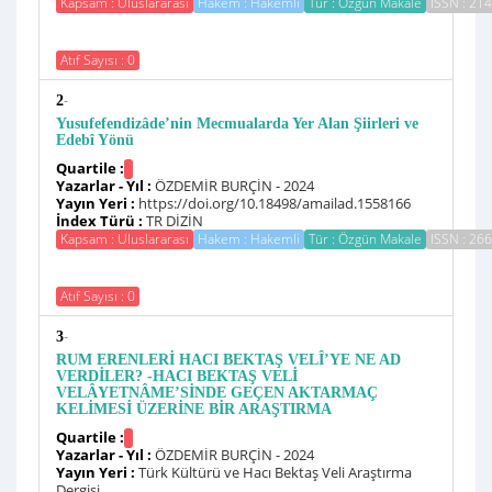
Kapsam : Uluslararası
Hakem : Hakemli
Tür : Özgün Makale
ISSN : 214
Atıf Sayısı : 0
-
2
Yusufefendizâde’nin Mecmualarda Yer Alan Şiirleri ve
Edebî Yönü
Quartile :
Yazarlar - Yıl :
ÖZDEMİR BURÇİN - 2024
Yayın Yeri :
https://doi.org/10.18498/amailad.1558166
İndex Türü :
TR DİZİN
Kapsam : Uluslararası
Hakem : Hakemli
Tür : Özgün Makale
ISSN : 26
Atıf Sayısı : 0
-
3
RUM ERENLERİ HACI BEKTAŞ VELÎ’YE NE AD
VERDİLER? -HACI BEKTAŞ VELİ
VELÂYETNÂME’SİNDE GEÇEN AKTARMAÇ
KELİMESİ ÜZERİNE BİR ARAŞTIRMA
Quartile :
Yazarlar - Yıl :
ÖZDEMİR BURÇİN - 2024
Yayın Yeri :
Türk Kültürü ve Hacı Bektaş Veli Araştırma
Dergisi