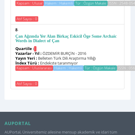
Kapsam : Ulusal
Hakem : Hakemli
Tür : Özgün Makale
ISSN : 2548-05
Atıf Sayısı : 0
-
8
Çan Ağzında Yer Alan Birkaç Eskicil Öge Some Archaic
Words in Dialect of Çan
Quartile :
Yazarlar - Yıl :
ÖZDEMİR BURÇİN - 2016
Yayın Yeri :
Belleten Türk Dili Araştırma Yıllığı
İndex Türü :
Endekste taranmıyor
Kapsam : Uluslararası
Hakem : Hakemli
Tür : Özgün Makale
ISSN : 05
Atıf Sayısı : 0
AUPORTAL
AUPortal, Üniversitemiz ailesine mensup akademik ve idari tüm