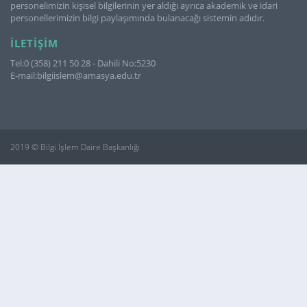
personelimizin kişisel bilgilerinin yer aldığı ayrıca akademik ve idari
personellerimizin bilgi paylaşımında bulanacağı sistemin adıdır.
İLETIŞIM
Tel:0 (358) 211 50 28 - Dahili No:5230
E-mail:bilgiislem@amasya.edu.tr
2019 © Bilgi İşlem Daire Başkanlığı