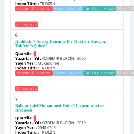
İndex Türü :
TR DİZİN
Kapsam : Uluslararası
Hakem : Hakemli
Tür : Özgün Makale
ISSN : 13
Atıf Sayısı : 0
-
6
Hadîkatü’s-Süedâ Tesirinde Bir Maktel-i Hüseyin:
Tuhfetü’ş-Şühedâ
Quartile :
Yazarlar - Yıl :
ÖZDEMİR BURÇİN - 2020
Yayın Yeri :
Mukaddime
İndex Türü :
TR DİZİN
Kapsam : Uluslararası
Hakem : Hakemli
Tür : Özgün Makale
ISSN : 13
Atıf Sayısı : 0
-
7
Balkan Şairi Muhammed Hulusî Usturumcavî ve
Divançesi
Quartile :
Yazarlar - Yıl :
ÖZDEMİR BURÇİN - 2019
Yayın Yeri :
2548-0545
İndex Türü :
TR DİZİN