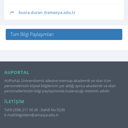
busra.duran
@amasya.edu.tr
Tüm Bilgi Paylaşımları
AUPORTAL
AUPortal, Üniversitemiz ailesine mensup akademik ve idari tüm
personelimizin kişisel bilgilerinin yer aldığı ayrıca akademik ve idari
personellerimizin bilgi paylaşımında bulanacağı sistemin adıdır.
İLETIŞIM
Tel:0 (358) 211 50 28 - Dahili No:5230
E-mail:bilgiislem@amasya.edu.tr