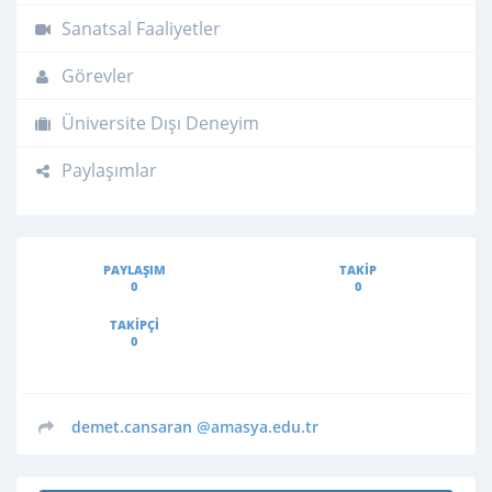
Sanatsal Faaliyetler
Görevler
Üniversite Dışı Deneyim
Paylaşımlar
PAYLAŞIM
TAKIP
0
0
TAKIPÇI
0
demet.cansaran
@amasya.edu.tr