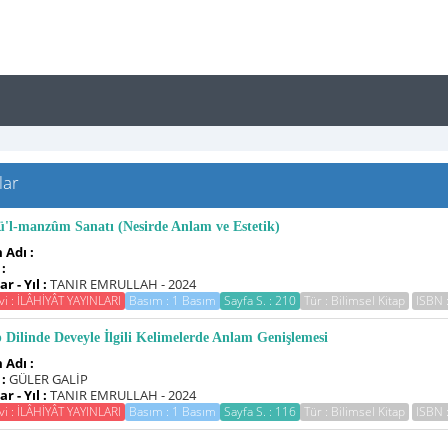
lar
ü'l-manzûm Sanatı (Nesirde Anlam ve Estetik)
 Adı :
 :
r - Yıl :
TANIR EMRULLAH - 2024
vi : İLÂHİYÂT YAYINLARI
Basım : 1 Basım
Sayfa S. : 210
Tür : Bilimsel Kitap
ISBN 
 Dilinde Deveyle İlgili Kelimelerde Anlam Genişlemesi
 Adı :
 :
GÜLER GALİP
r - Yıl :
TANIR EMRULLAH - 2024
vi : İLÂHİYÂT YAYINLARI
Basım : 1 Basım
Sayfa S. : 116
Tür : Bilimsel Kitap
ISBN 