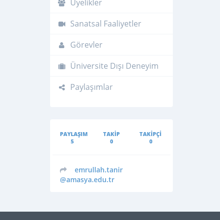
Üyelikler
Sanatsal Faaliyetler
Görevler
Üniversite Dışı Deneyim
Paylaşımlar
PAYLAŞIM
TAKIP
TAKIPÇI
5
0
0
emrullah.tanir
@amasya.edu.tr