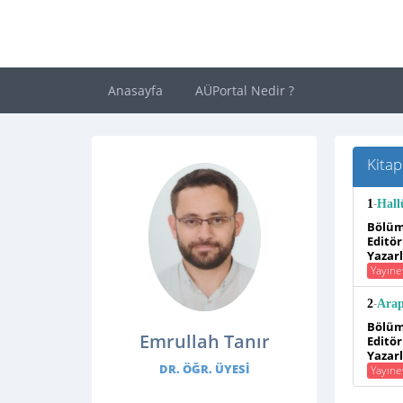
Anasayfa
AÜPortal Nedir ?
Kitap
-
1
Hall
Bölüm
Editör
Yazarla
Yayıne
-
2
Arap
Bölüm
Emrullah Tanır
Editör
Yazarla
DR. ÖĞR. ÜYESI
Yayıne