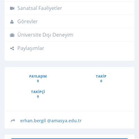
Sanatsal Faaliyetler
Görevler
Üniversite Dışı Deneyim
Paylaşımlar
PAYLAŞIM
TAKIP
0
0
TAKIPÇI
0
erhan.bergil
@amasya.edu.tr