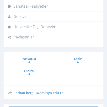
Sanatsal Faaliyetler
Görevler
Üniversite Dışı Deneyim
Paylaşımlar
PAYLAŞIM
TAKIP
0
0
TAKIPÇI
0
erhan.bergil
@amasya.edu.tr