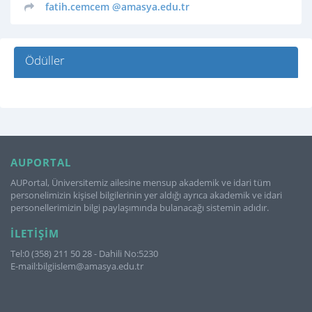
fatih.cemcem
@amasya.edu.tr
Ödüller
AUPORTAL
AUPortal, Üniversitemiz ailesine mensup akademik ve idari tüm
personelimizin kişisel bilgilerinin yer aldığı ayrıca akademik ve idari
personellerimizin bilgi paylaşımında bulanacağı sistemin adıdır.
İLETIŞIM
Tel:0 (358) 211 50 28 - Dahili No:5230
E-mail:bilgiislem@amasya.edu.tr