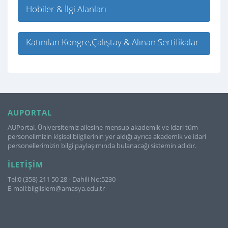
Hobiler & İlgi Alanları
Katınılan Kongre,Çalıştay & Alınan Sertifikalar
AUPORTAL
AUPortal, Üniversitemiz ailesine mensup akademik ve idari tüm
personelimizin kişisel bilgilerinin yer aldığı ayrıca akademik ve idari
personellerimizin bilgi paylaşımında bulanacağı sistemin adıdır.
İLETIŞIM
Tel:0 (358) 211 50 28 - Dahili No:5230
E-mail:bilgiislem@amasya.edu.tr