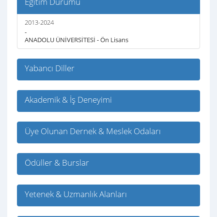
Eğitim Durumu
2013-2024
-
ANADOLU ÜNİVERSİTESİ - Ön Lisans
Yabancı Diller
Akademik & İş Deneyimi
Üye Olunan Dernek & Meslek Odaları
Ödüller & Burslar
Yetenek & Uzmanlık Alanları