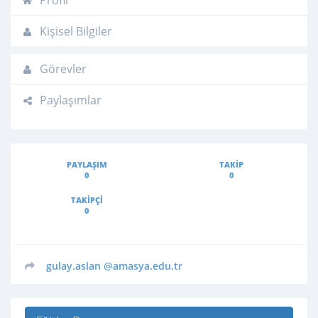
Profil
Kişisel Bilgiler
Görevler
Paylaşımlar
PAYLAŞIM
TAKIP
0
0
TAKIPÇI
0
gulay.aslan
@amasya.edu.tr