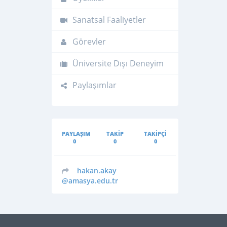
Sanatsal Faaliyetler
Görevler
Üniversite Dışı Deneyim
Paylaşımlar
PAYLAŞIM
TAKIP
TAKIPÇI
0
0
0
hakan.akay
@amasya.edu.tr