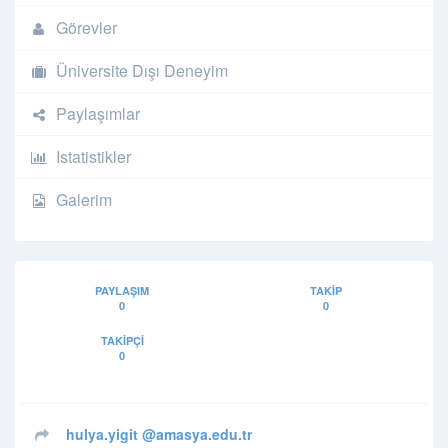
Görevler
Üniversite Dışı Deneyim
Paylaşımlar
Istatistikler
Galerim
PAYLAŞIM
TAKIP
0
0
TAKIPÇI
0
hulya.yigit
@amasya.edu.tr