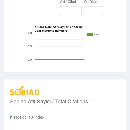
Atıf / Cited
Yıl / Year
Yıllara Göre Atıf Sayıları / Year by
year citations numbers
1.0
sayi
0.5
0.0
Sobiad Atıf Sayısı / Total Citations :
h-index :
i10-index :