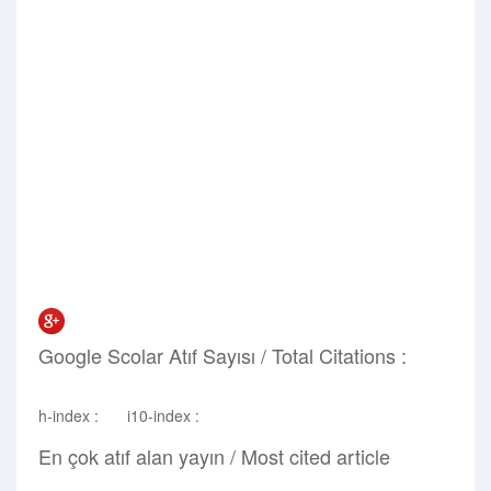
0
Sanatsal Faaliyet / Activity
0
Ödül / Prize
Google Scolar Atıf Sayısı / Total Citations :
h-index :
i10-index :
En çok atıf alan yayın / Most cited article