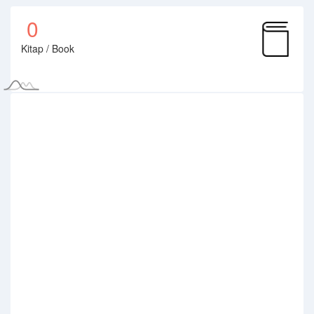
0
Kitap / Book
0
Proje / Project
0
Tasarım/Patent