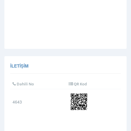
İLETIŞIM
Dahili No
QR Kod
4643