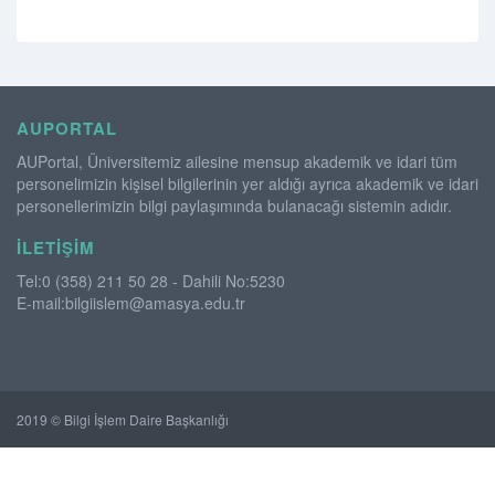
AUPORTAL
AUPortal, Üniversitemiz ailesine mensup akademik ve idari tüm
personelimizin kişisel bilgilerinin yer aldığı ayrıca akademik ve idari
personellerimizin bilgi paylaşımında bulanacağı sistemin adıdır.
İLETIŞIM
Tel:0 (358) 211 50 28 - Dahili No:5230
E-mail:bilgiislem@amasya.edu.tr
2019 © Bilgi İşlem Daire Başkanlığı