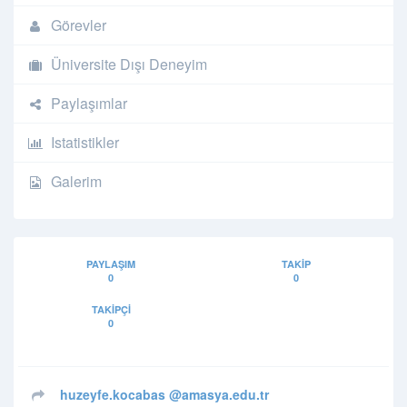
Görevler
Üniversite Dışı Deneyim
Paylaşımlar
Istatistikler
Galerim
PAYLAŞIM
TAKIP
0
0
TAKIPÇI
0
huzeyfe.kocabas
@amasya.edu.tr