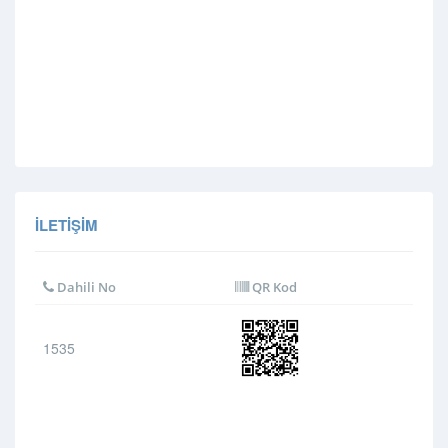
İLETIŞIM
Dahili No
QR Kod
1535