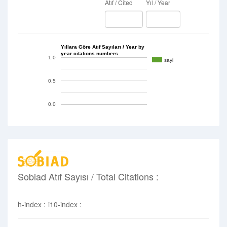
Atıf / Cited
Yıl / Year
Yıllara Göre Atıf Sayıları / Year by
year citations numbers
1.0
sayi
0.5
0.0
Sobiad Atıf Sayısı / Total Citations :
h-index :
i10-index :