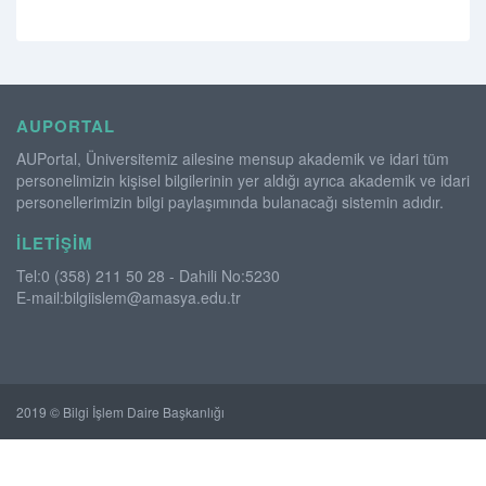
AUPORTAL
AUPortal, Üniversitemiz ailesine mensup akademik ve idari tüm
personelimizin kişisel bilgilerinin yer aldığı ayrıca akademik ve idari
personellerimizin bilgi paylaşımında bulanacağı sistemin adıdır.
İLETIŞIM
Tel:0 (358) 211 50 28 - Dahili No:5230
E-mail:bilgiislem@amasya.edu.tr
2019 © Bilgi İşlem Daire Başkanlığı