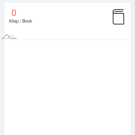
0
Kitap / Book
0
Proje / Project
0
Tasarım/Patent