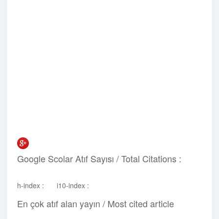
0
Sanatsal Faaliyet / Activity
0
Ödül / Prize
Google Scolar Atıf Sayısı / Total Citations :
h-index :
i10-index :
En çok atıf alan yayın / Most cited article