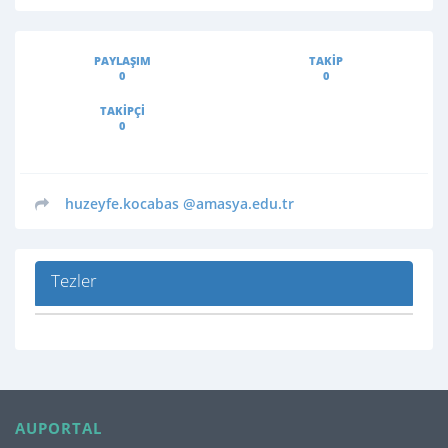
PAYLAŞIM
TAKIP
0
0
TAKIPÇI
0
huzeyfe.kocabas
@amasya.edu.tr
Tezler
AUPORTAL