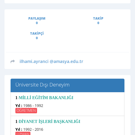
PAYLAŞIM
TAKIP
0
0
TAKIPÇI
0
ilhami.ayranci
@amasya.edu.tr
Üniversite Dışı Deneyim
-
1
MİLLİ EĞİTİM BAKANLIĞI
Yıl :
1986 - 1992
ÖĞRETMEN
-
1
DİYANET İŞLERİ BAŞKANLIĞI
Yıl :
1992 - 2016
UZMAN