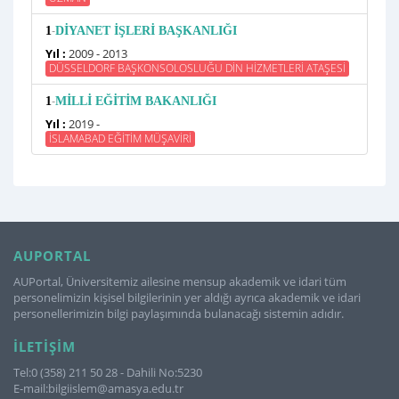
-
1
DİYANET İŞLERİ BAŞKANLIĞI
Yıl :
2009 - 2013
DÜSSELDORF BAŞKONSOLOSLUĞU DİN HİZMETLERİ ATAŞESİ
-
1
MİLLİ EĞİTİM BAKANLIĞI
Yıl :
2019 -
İSLAMABAD EĞİTİM MÜŞAVİRİ
AUPORTAL
AUPortal, Üniversitemiz ailesine mensup akademik ve idari tüm
personelimizin kişisel bilgilerinin yer aldığı ayrıca akademik ve idari
personellerimizin bilgi paylaşımında bulanacağı sistemin adıdır.
İLETIŞIM
Tel:0 (358) 211 50 28 - Dahili No:5230
E-mail:bilgiislem@amasya.edu.tr