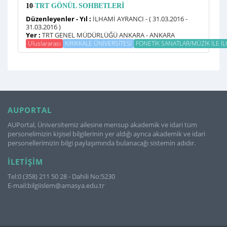
-
10
TRT GÖNÜL SOHBETLERİ
Düzenleyenler - Yıl :
İLHAMİ AYRANCI - ( 31.03.2016 -
31.03.2016 )
Yer :
TRT GENEL MÜDÜRLÜĞÜ ANKARA - ANKARA
Uluslararası
KIRIKKALE ÜNİVERSİTESİ
FONETİK SANATLAR/MÜZİK İLE İLGİL
AUPORTAL
AUPortal, Üniversitemiz ailesine mensup akademik ve idari tüm
personelimizin kişisel bilgilerinin yer aldığı ayrıca akademik ve idari
personellerimizin bilgi paylaşımında bulanacağı sistemin adıdır.
İLETIŞIM
Tel:0 (358) 211 50 28 - Dahili No:5230
E-mail:bilgiislem@amasya.edu.tr