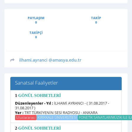
PAYLAŞIM
TAKIP
0
0
TAKIPÇI
0
ilhami.ayranci
@amasya.edu.tr
Sanatsal Faaliyetler
-
1
GÖNÜL SOHBETLERİ
Düzenleyenler - Yıl :
İLHAMİ AYRANCI - ( 31.08.2017 -
31.08.2017 )
Yer :
TRT TÜRKİYENİN SESİ RADYOSU - ANKARA
Uluslararası
KIRIKKALE ÜNİVERSİTESİ
FONETİK SANATLAR/MÜZİK İLE İLGİ
-
2
GÖNÜL SOHBETLERİ