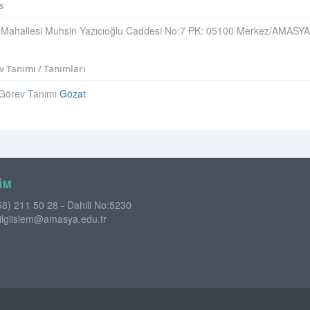
s
 Mahallesi Muhsin Yazıcıoğlu Caddesi No:7 PK: 05100 Merkez/AMASYA - 
 Tanımı / Tanımları
 Görev Tanımı
Gözat
IM
58) 211 50 28 - Dahili No:5230
ilgiislem@amasya.edu.tr