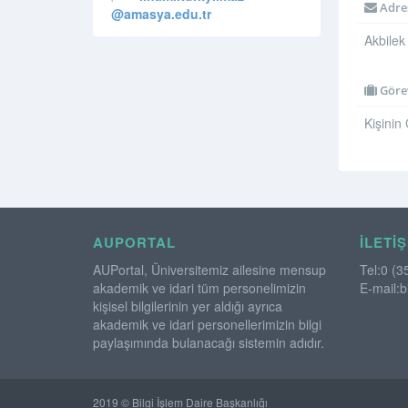
Adre
@amasya.edu.tr
Akbilek
Görev
Kişinin
AUPORTAL
İLETIŞ
AUPortal, Üniversitemiz ailesine mensup
Tel:0 (3
akademik ve idari tüm personelimizin
E-mail:b
kişisel bilgilerinin yer aldığı ayrıca
akademik ve idari personellerimizin bilgi
paylaşımında bulanacağı sistemin adıdır.
2019 © Bilgi İşlem Daire Başkanlığı