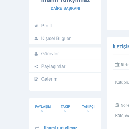
DAIRE BAŞKANI
Profil
Kişisel Bilgiler
İLETIŞI
Görevler
Biri
Paylaşımlar
Galerim
Kütüph
Göre
PAYLAŞIM
TAKIP
TAKIPÇI
0
0
0
Kütüpha
ilhami.turkyilmaz