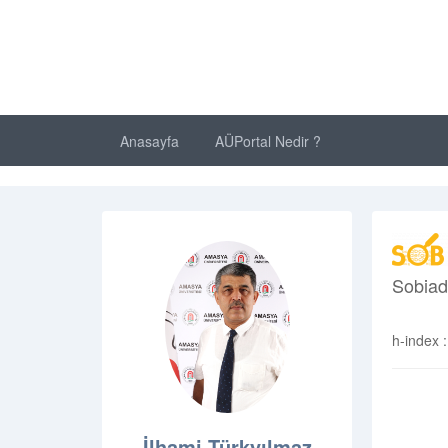
Anasayfa
AÜPortal Nedir ?
Sobiad 
h-index :
İlhami Türkyılmaz