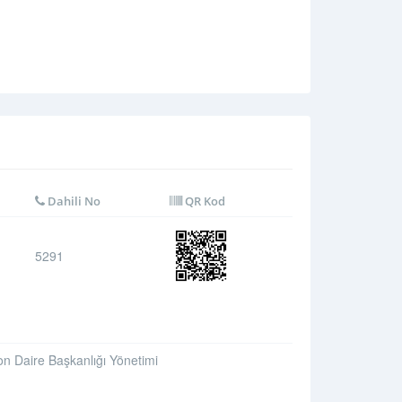
Dahili No
QR Kod
5291
 Daire Başkanlığı Yönetimi