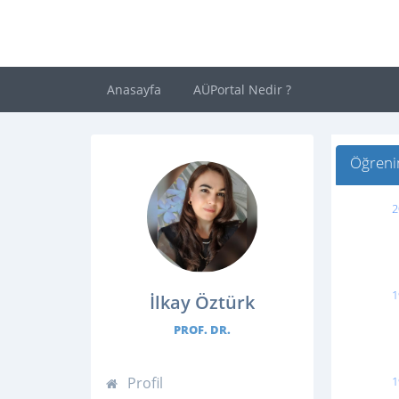
Anasayfa
AÜPortal Nedir ?
Öğrenim
2
1
İlkay Öztürk
PROF. DR.
Profil
1