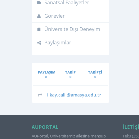
Sanatsal Faaliyetler
Görevler
Üniversite Dışı Deneyim
Paylaşımlar
PAYLAŞIM
TAKIP
TAKIPÇI
0
0
0
ilkay.cali
@amasya.edu.tr
AUPORTAL
İLETIŞ
AUPortal, Üniversitemiz ailesine mensup
Tel:0 (35