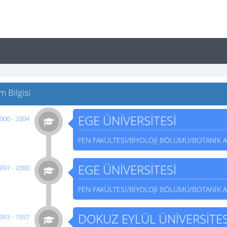
 Bilgisi
EGE ÜNİVERSİTESİ
000 - 2004
FEN FAKÜLTESİ/BİYOLOJİ BÖLÜMÜ/BOTANİK A
EGE ÜNİVERSİTESİ
997 - 2000
FEN FAKÜLTESİ/BİYOLOJİ BÖLÜMÜ/BOTANİK A
DOKUZ EYLÜL ÜNİVERSİTES
993 - 1997