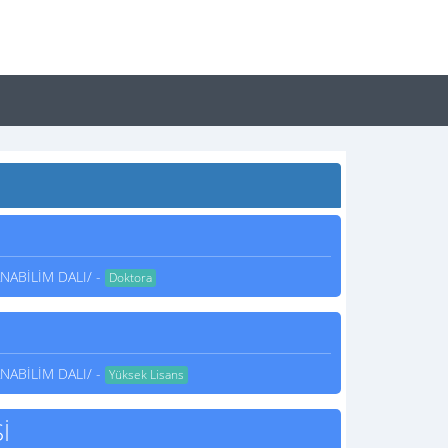
NABİLİM DALI/ -
Doktora
NABİLİM DALI/ -
Yüksek Lisans
İ