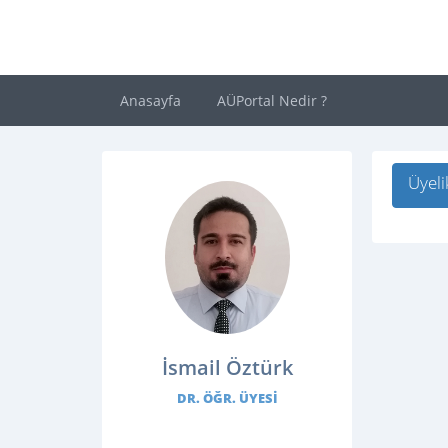
Anasayfa
AÜPortal Nedir ?
Üyeli
İsmail Öztürk
DR. ÖĞR. ÜYESI