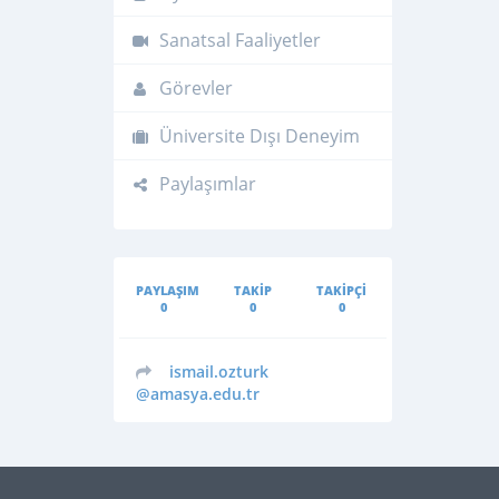
Sanatsal Faaliyetler
Görevler
Üniversite Dışı Deneyim
Paylaşımlar
PAYLAŞIM
TAKIP
TAKIPÇI
0
0
0
ismail.ozturk
@amasya.edu.tr