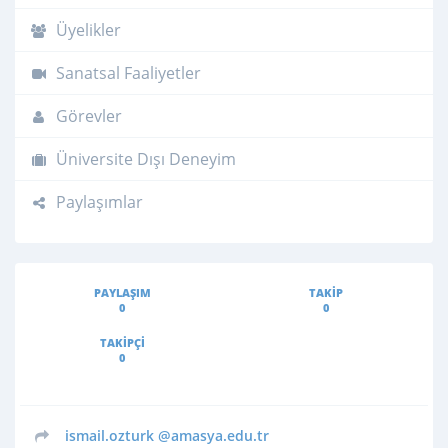
Üyelikler
Sanatsal Faaliyetler
Görevler
Üniversite Dışı Deneyim
Paylaşımlar
PAYLAŞIM
TAKIP
0
0
TAKIPÇI
0
ismail.ozturk
@amasya.edu.tr