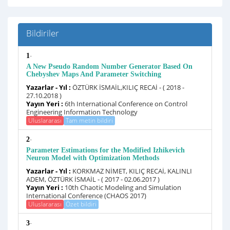
Bildiriler
-
1
A New Pseudo Random Number Generator Based On
Chebyshev Maps And Parameter Switching
Yazarlar - Yıl :
ÖZTÜRK İSMAİL,KILIÇ RECAİ - ( 2018 -
27.10.2018 )
Yayın Yeri :
6th International Conference on Control
Engineering Information Technology
Uluslararası
Tam metin bildiri
-
2
Parameter Estimations for the Modified Izhikevich
Neuron Model with Optimization Methods
Yazarlar - Yıl :
KORKMAZ NİMET, KILIÇ RECAİ, KALINLI
ADEM, ÖZTÜRK İSMAİL - ( 2017 - 02.06.2017 )
Yayın Yeri :
10th Chaotic Modeling and Simulation
International Conference (CHAOS 2017)
Uluslararası
Özet bildiri
-
3