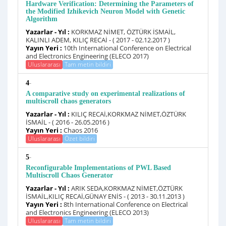
Hardware Verification: Determining the Parameters of
the Modified Izhikevich Neuron Model with Genetic
Algorithm
Yazarlar - Yıl :
KORKMAZ NİMET, ÖZTÜRK İSMAİL,
KALINLI ADEM, KILIÇ RECAİ - ( 2017 - 02.12.2017 )
Yayın Yeri :
10th International Conference on Electrical
and Electronics Engineering (ELECO 2017)
Uluslararası
Tam metin bildiri
-
4
A comparative study on experimental realizations of
multiscroll chaos generators
Yazarlar - Yıl :
KILIÇ RECAİ,KORKMAZ NİMET,ÖZTÜRK
İSMAİL - ( 2016 - 26.05.2016 )
Yayın Yeri :
Chaos 2016
Uluslararası
Özet bildiri
-
5
Reconfigurable Implementations of PWL Based
Multiscroll Chaos Generator
Yazarlar - Yıl :
ARIK SEDA,KORKMAZ NİMET,ÖZTÜRK
İSMAİL,KILIÇ RECAİ,GÜNAY ENİS - ( 2013 - 30.11.2013 )
Yayın Yeri :
8th International Conference on Electrical
and Electronics Engineering (ELECO 2013)
Uluslararası
Tam metin bildiri