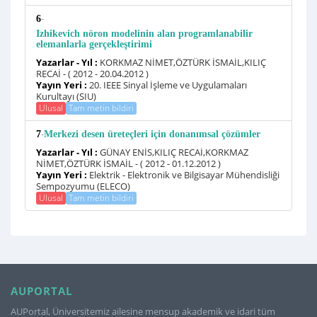
-
6
Izhikevich nöron modelinin alan programlanabilir
elemanlarla gerçekleştirimi
Yazarlar - Yıl :
KORKMAZ NİMET,ÖZTÜRK İSMAİL,KILIÇ
RECAİ - ( 2012 - 20.04.2012 )
Yayın Yeri :
20. IEEE Sinyal İşleme ve Uygulamaları
Kurultayı (SIU)
Ulusal
Tam metin bildiri
-
7
Merkezi desen üreteçleri için donanımsal çözümler
Yazarlar - Yıl :
GÜNAY ENİS,KILIÇ RECAİ,KORKMAZ
NİMET,ÖZTÜRK İSMAİL - ( 2012 - 01.12.2012 )
Yayın Yeri :
Elektrik - Elektronik ve Bilgisayar Mühendisliği
Sempozyumu (ELECO)
Ulusal
Tam metin bildiri
AUPORTAL
AUPortal, Üniversitemiz ailesine mensup akademik ve idari tüm