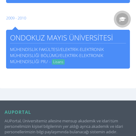
2009 - 2010
ONDOKUZ MAYIS ÜNİVERSİTESİ
MÜHENDİSLİK FAKÜLTESİ/ELEKTRİK-ELEKTRONİK
MÜHENDİSLİĞİ BÖLÜMÜ/ELEKTRİK-ELEKTRONİK
MÜHENDİSLİĞİ PR./ -
Lisans
AUPORTAL
AUPortal, Üniversitemiz ailesine mensup akademik ve idari tüm
personelimizin kişisel bilgilerinin yer aldığı ayrıca akademik ve idari
personellerimizin bilgi paylaşımında bulanacağı sistemin adıdır.