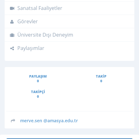
Sanatsal Faaliyetler
Görevler
Üniversite Dışı Deneyim
Paylaşımlar
PAYLAŞIM
TAKIP
0
0
TAKIPÇI
0
merve.sen
@amasya.edu.tr