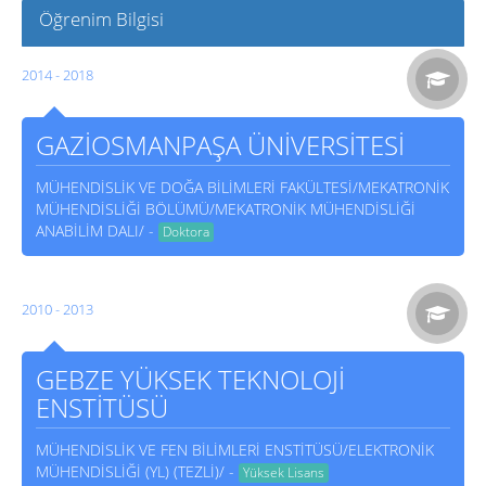
Öğrenim Bilgisi
2014 - 2018
GAZİOSMANPAŞA ÜNİVERSİTESİ
MÜHENDİSLİK VE DOĞA BİLİMLERİ FAKÜLTESİ/MEKATRONİK
MÜHENDİSLİĞİ BÖLÜMÜ/MEKATRONİK MÜHENDİSLİĞİ
ANABİLİM DALI/ -
Doktora
2010 - 2013
GEBZE YÜKSEK TEKNOLOJİ
ENSTİTÜSÜ
MÜHENDİSLİK VE FEN BİLİMLERİ ENSTİTÜSÜ/ELEKTRONİK
MÜHENDİSLİĞİ (YL) (TEZLİ)/ -
Yüksek Lisans