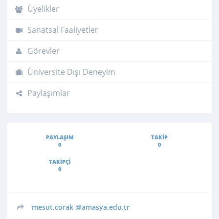
Üyelikler
Sanatsal Faaliyetler
Görevler
Üniversite Dışı Deneyim
Paylaşımlar
PAYLAŞIM
TAKIP
0
0
TAKIPÇI
0
mesut.corak
@amasya.edu.tr