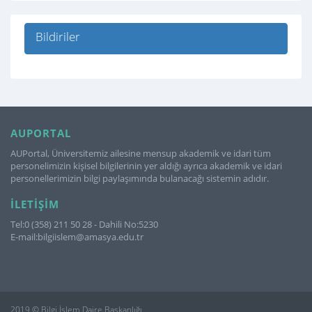
Bildiriler
AUPORTAL
AUPortal, Üniversitemiz ailesine mensup akademik ve idari tüm
personelimizin kişisel bilgilerinin yer aldığı ayrıca akademik ve idari
personellerimizin bilgi paylaşımında bulanacağı sistemin adıdır.
İLETIŞIM
Tel:0 (358) 211 50 28 - Dahili No:5230
E-mail:bilgiislem@amasya.edu.tr
2019 © Bilgi İşlem Daire Başkanlığı