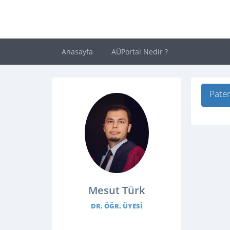
Anasayfa
AÜPortal Nedir ?
Paten
Mesut Türk
DR. ÖĞR. ÜYESI