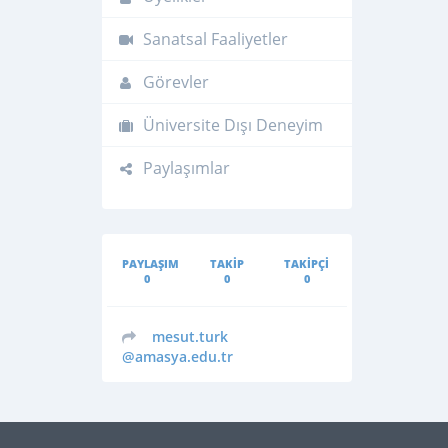
Sanatsal Faaliyetler
Görevler
Üniversite Dışı Deneyim
Paylaşımlar
PAYLAŞIM
TAKIP
TAKIPÇI
0
0
0
mesut.turk
@amasya.edu.tr