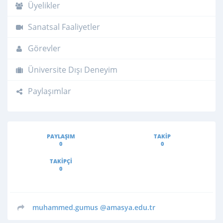
Üyelikler
Sanatsal Faaliyetler
Görevler
Üniversite Dışı Deneyim
Paylaşımlar
PAYLAŞIM
TAKIP
0
0
TAKIPÇI
0
muhammed.gumus
@amasya.edu.tr