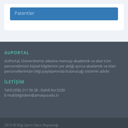
Patentler
AUPORTAL
AUPortal, Üniversitemiz ailesine mensup akademik ve idari tüm
personelimizin kişisel bilgilerinin yer aldığı ayrıca akademik ve idari
personellerimizin bilgi paylaşımında bulanacağı sistemin adıdır.
İLETIŞIM
Tel:0 (358) 211 50 28 - Dahili No:5230
E-mail:bilgiislem@amasya.edu.tr
2019 © Bilgi İşlem Daire Başkanlığı