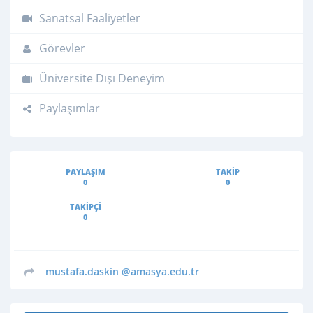
Sanatsal Faaliyetler
Görevler
Üniversite Dışı Deneyim
Paylaşımlar
PAYLAŞIM
TAKIP
0
0
TAKIPÇI
0
mustafa.daskin
@amasya.edu.tr