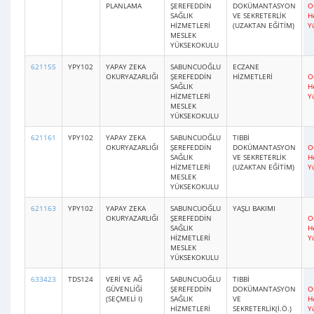
PLANLAMA
ŞEREFEDDİN
DOKÜMANTASYON
O
SAĞLIK
VE SEKRETERLİK
H
HİZMETLERİ
(UZAKTAN EĞİTİM)
Y
MESLEK
YÜKSEKOKULU
621155
YPY102
YAPAY ZEKA
SABUNCUOĞLU
ECZANE
OKURYAZARLIĞI
ŞEREFEDDİN
HİZMETLERİ
O
SAĞLIK
H
HİZMETLERİ
Y
MESLEK
YÜKSEKOKULU
621161
YPY102
YAPAY ZEKA
SABUNCUOĞLU
TIBBİ
OKURYAZARLIĞI
ŞEREFEDDİN
DOKÜMANTASYON
O
SAĞLIK
VE SEKRETERLİK
H
HİZMETLERİ
(UZAKTAN EĞİTİM)
Y
MESLEK
YÜKSEKOKULU
621163
YPY102
YAPAY ZEKA
SABUNCUOĞLU
YAŞLI BAKIMI
OKURYAZARLIĞI
ŞEREFEDDİN
O
SAĞLIK
H
HİZMETLERİ
Y
MESLEK
YÜKSEKOKULU
633423
TDS124
VERİ VE AĞ
SABUNCUOĞLU
TIBBİ
GÜVENLİĞİ
ŞEREFEDDİN
DOKÜMANTASYON
O
(SEÇMELİ I)
SAĞLIK
VE
H
HİZMETLERİ
SEKRETERLİK(İ.Ö.)
Y