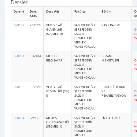
Dersler
Ders Id
Ders
Ders Adı
Fakülte
Bölüm
O
Kodu
İç
568162
YBP120
VERİ VE AĞ
SABUNCUOĞLU
YAŞLI BAKIMI
GÜVENLİĞİ
ŞEREFEDDİN
O
(SEÇMELİ II)
SAĞLIK
H
HİZMETLERİ
Y
MESLEK
YÜKSEKOKULU
568201
EHP104
MESLEKİ
SABUNCUOĞLU
ECZANE
BİLGİSAYAR
ŞEREFEDDİN
HİZMETLERİ
O
SAĞLIK
H
HİZMETLERİ
Y
MESLEK
YÜKSEKOKULU
568235
EBR120
VERİ VE AĞ
SABUNCUOĞLU
ENGELLİ BAKIMI
GÜVENLİĞİ (SEÇ
ŞEREFEDDİN
VE
O
I)
SAĞLIK
REHABİLİTASYON
H
HİZMETLERİ
Y
MESLEK
YÜKSEKOKULU
568254
FZY120
MEDYA
SABUNCUOĞLU
FİZYOTERAPİ
OKURYAZARLIĞI
ŞEREFEDDİN
O
(SEÇMELİ I)
SAĞLIK
H
HİZMETLERİ
Y
MESLEK