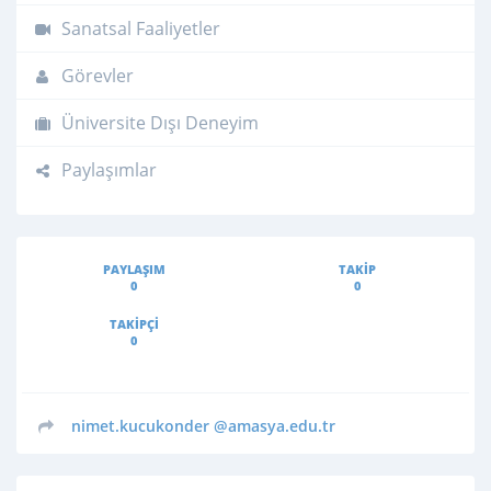
Sanatsal Faaliyetler
Görevler
Üniversite Dışı Deneyim
Paylaşımlar
PAYLAŞIM
TAKIP
0
0
TAKIPÇI
0
nimet.kucukonder
@amasya.edu.tr