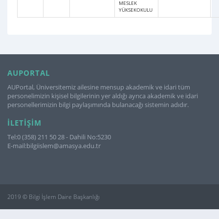
MESLEK
YÜKSEKOKULU
AUPORTAL
AUPortal, Üniversitemiz ailesine mensup akademik ve idari tüm
personelimizin kişisel bilgilerinin yer aldığı ayrıca akademik ve idari
personellerimizin bilgi paylaşımında bulanacağı sistemin adıdır.
İLETIŞIM
Tel:0 (358) 211 50 28 - Dahili No:5230
E-mail:bilgiislem@amasya.edu.tr
2019 © Bilgi İşlem Daire Başkanlığı