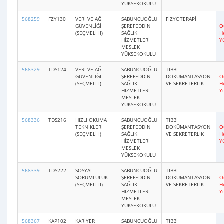
YÜKSEKOKULU
568259
FZY130
VERİ VE AĞ
SABUNCUOĞLU
FİZYOTERAPİ
GÜVENLİĞİ
ŞEREFEDDİN
O
(SEÇMELİ II)
SAĞLIK
H
HİZMETLERİ
Y
MESLEK
YÜKSEKOKULU
568329
TDS124
VERİ VE AĞ
SABUNCUOĞLU
TIBBİ
GÜVENLİĞİ
ŞEREFEDDİN
DOKÜMANTASYON
O
(SEÇMELİ I)
SAĞLIK
VE SEKRETERLİK
H
HİZMETLERİ
Y
MESLEK
YÜKSEKOKULU
568336
TDS216
HIZLI OKUMA
SABUNCUOĞLU
TIBBİ
TEKNİKLERİ
ŞEREFEDDİN
DOKÜMANTASYON
O
(SEÇMELİ I)
SAĞLIK
VE SEKRETERLİK
H
HİZMETLERİ
Y
MESLEK
YÜKSEKOKULU
568339
TDS222
SOSYAL
SABUNCUOĞLU
TIBBİ
SORUMLULUK
ŞEREFEDDİN
DOKÜMANTASYON
O
(SEÇMELİ II)
SAĞLIK
VE SEKRETERLİK
H
HİZMETLERİ
Y
MESLEK
YÜKSEKOKULU
568367
KAP102
KARİYER
SABUNCUOĞLU
TIBBİ