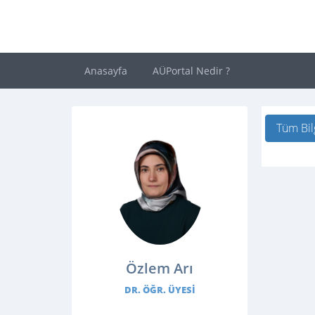
Anasayfa
AÜPortal Nedir ?
Tüm Bil
Özlem Arı
DR. ÖĞR. ÜYESI