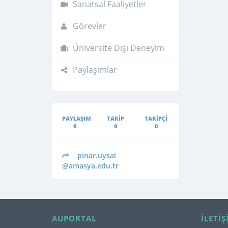
Sanatsal Faaliyetler
Görevler
Üniversite Dışı Deneyim
Paylaşımlar
PAYLAŞIM
TAKIP
TAKIPÇI
0
0
0
pinar.uysal
@amasya.edu.tr
AUPORTAL
İLETIŞ