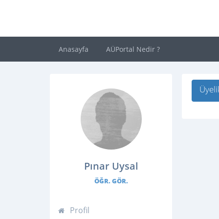
Anasayfa
AÜPortal Nedir ?
Üyeli
Pınar Uysal
ÖĞR. GÖR.
Profil