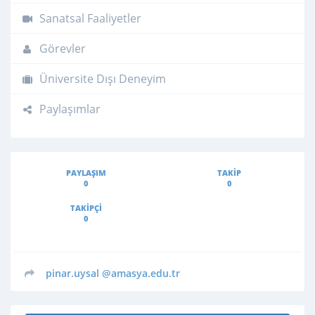
Sanatsal Faaliyetler
Görevler
Üniversite Dışı Deneyim
Paylaşımlar
PAYLAŞIM
TAKIP
0
0
TAKIPÇI
0
pinar.uysal
@amasya.edu.tr