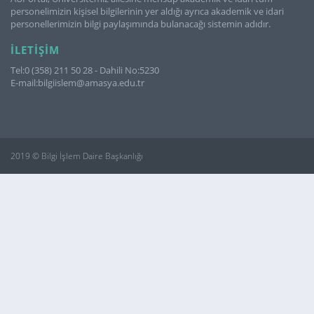
personelimizin kişisel bilgilerinin yer aldığı ayrıca akademik ve idari
personellerimizin bilgi paylaşımında bulanacağı sistemin adıdır.
İLETIŞIM
Tel:0 (358) 211 50 28 - Dahili No:5230
E-mail:bilgiislem@amasya.edu.tr
2019 © Bilgi İşlem Daire Başkanlığı