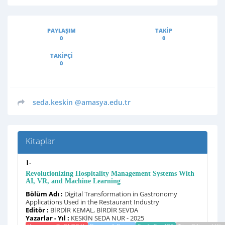
PAYLAŞIM
TAKIP
0
0
TAKIPÇI
0
seda.keskin
@amasya.edu.tr
Kitaplar
-
1
Revolutionizing Hospitality Management Systems With
AI, VR, and Machine Learning
Bölüm Adı :
Digital Transformation in Gastronomy
Applications Used in the Restaurant Industry
Editör :
BİRDİR KEMAL, BİRDİR SEVDA
Yazarlar - Yıl :
KESKİN SEDA NUR - 2025