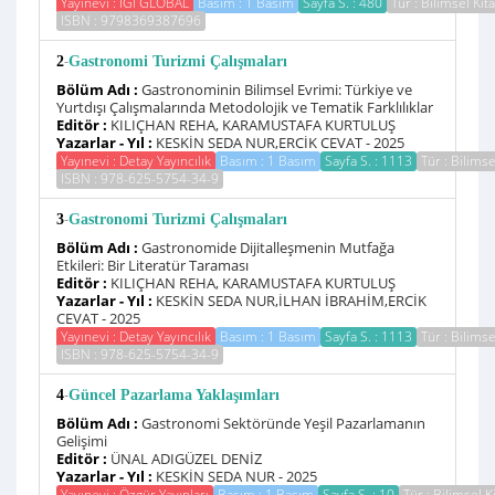
Yayınevi : IGI GLOBAL
Basım : 1 Basım
Sayfa S. : 480
Tür : Bilimsel Kit
ISBN : 9798369387696
-
2
Gastronomi Turizmi Çalışmaları
Bölüm Adı :
Gastronominin Bilimsel Evrimi: Türkiye ve
Yurtdışı Çalışmalarında Metodolojik ve Tematik Farklılıklar
Editör :
KILIÇHAN REHA, KARAMUSTAFA KURTULUŞ
Yazarlar - Yıl :
KESKİN SEDA NUR,ERCİK CEVAT - 2025
Yayınevi : Detay Yayıncılık
Basım : 1 Basım
Sayfa S. : 1113
Tür : Bilimse
ISBN : 978-625-5754-34-9
-
3
Gastronomi Turizmi Çalışmaları
Bölüm Adı :
Gastronomide Dijitalleşmenin Mutfağa
Etkileri: Bir Literatür Taraması
Editör :
KILIÇHAN REHA, KARAMUSTAFA KURTULUŞ
Yazarlar - Yıl :
KESKİN SEDA NUR,İLHAN İBRAHİM,ERCİK
CEVAT - 2025
Yayınevi : Detay Yayıncılık
Basım : 1 Basım
Sayfa S. : 1113
Tür : Bilimse
ISBN : 978-625-5754-34-9
-
4
Güncel Pazarlama Yaklaşımları
Bölüm Adı :
Gastronomi Sektöründe Yeşil Pazarlamanın
Gelişimi
Editör :
ÜNAL ADIGÜZEL DENİZ
Yazarlar - Yıl :
KESKİN SEDA NUR - 2025
Yayınevi : Özgür Yayınları
Basım : 1 Basım
Sayfa S. : 10
Tür : Bilimsel K