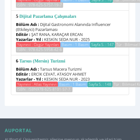
ISBN : 978-625-5757-19-7
-
5
Dijital Pazarlama Çalışmaları
Bölüm Adı :
Dijital Gastronomi Alanında Influencer
(Etkileyici) Pazarlaması
Editör :
ŞAT RANA, KARAÇAR ERCAN
Yazarlar - Yıl :
KESKİN SEDA NUR - 2025
Yayınevi : Özgür Yayınları
Basım : 1 Basım
Sayfa S. : 147
Tür : Bilimsel 
ISBN : 978-625-5958-42-6
-
6
Tarsus (Mersin) Turizmi
Bölüm Adı :
Tarsus Macera Turizmi
Editör :
ERCİK CEVAT, ATASOY AHMET
Yazarlar - Yıl :
KESKİN SEDA NUR - 2023
Yayınevi : Atlas Yayınevi
Basım : 1 Basım
Sayfa S. : 148
Tür : Bilimsel K
ISBN : ISBN978-625-8101-57-7.
AUPORTAL
AUPortal, Üniversitemiz ailesine mensup akademik ve idari tüm