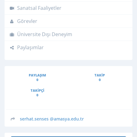
Sanatsal Faaliyetler
Görevler
Üniversite Dışı Deneyim
Paylaşımlar
PAYLAŞIM
TAKIP
0
0
TAKIPÇI
0
serhat.senses
@amasya.edu.tr