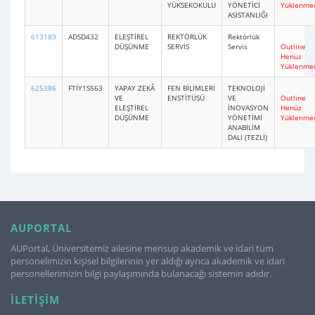
YÜKSEKOKULU
YÖNETİCİ
Yüklenme
ASİSTANLIĞI
613189
ADSD432
ELEŞTİREL
REKTÖRLÜK
Rektörlük
DÜŞÜNME
SERVİS
Servis
Outline
Henüz
Yüklenme
625386
FTİY1S563
YAPAY ZEKÂ
FEN BİLİMLERİ
TEKNOLOJİ
VE
ENSTİTÜSÜ
VE
Outline
ELEŞTİREL
İNOVASYON
Henüz
DÜŞÜNME
YÖNETİMİ
Yüklenme
ANABİLİM
DALI (TEZLİ)
AUPORTAL
AUPortal, Üniversitemiz ailesine mensup akademik ve idari tüm
personelimizin kişisel bilgilerinin yer aldığı ayrıca akademik ve idari
personellerimizin bilgi paylaşımında bulanacağı sistemin adıdır.
İLETIŞIM