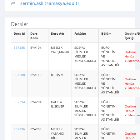
sermin.asil
@amasya.edu.tr
Dersler
Ders Id
Ders
Ders Adı
Fakülte
Bölüm
Outline/D
Kodu
İçeriği
557285
BYA104
MESLEKİ
SOSYAL
BÜRO
YAZIŞMALAR
BİLİMLER
YÖNETİMİ
Outline
MESLEK
VE
Henüz
YÜKSEKOKULU
YÖNETİCİ
Yüklenme
ASİSTANLIĞI
557288
BYA110
İLETİŞİM
SOSYAL
BÜRO
BİLİMLER
YÖNETİMİ
Outline
MESLEK
VE
Henüz
YÜKSEKOKULU
YÖNETİCİ
Yüklenme
ASİSTANLIĞI
557294
BYA204
HALKLA
SOSYAL
BÜRO
İLİŞKİLER
BİLİMLER
YÖNETİMİ
Outline
MESLEK
VE
Henüz
YÜKSEKOKULU
YÖNETİCİ
Yüklenme
ASİSTANLIĞI
557296
BYA208
MESLEKİ
SOSYAL
BÜRO
YABANCI
BİLİMLER
YÖNETİMİ
Outline
DİL-II
MESLEK
VE
Henüz