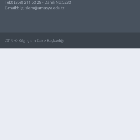
Tel:0 (358) 211 50 28 - Dahili No:5230
E-mail:bilgiislem@amasya.edu.tr
2019 © Bilgi İşlem Daire Başkanlığı