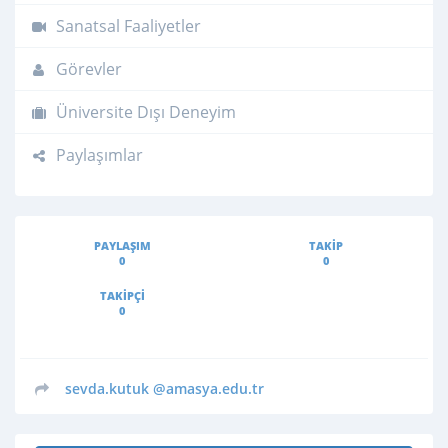
Sanatsal Faaliyetler
Görevler
Üniversite Dışı Deneyim
Paylaşımlar
PAYLAŞIM
TAKIP
0
0
TAKIPÇI
0
sevda.kutuk
@amasya.edu.tr