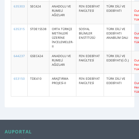
635303
SEC424
ANADOLU VE
FEN EDEBİYAT
TÜRK DİLİ VE
RUMELİ
FAKÜLTESİ
EDEBİYATI
Out
AĞIZLARI
He
Yü
635315
STDE1S538
ORTA TÜRKÇE
SOSYAL
TÜRK DİLİ VE
METİNLERİ
BİLİMLER
EDEBİYATI
Out
ÜZERİNE
ENSTİTÜSÜ
ANABİLİM DALI
He
İNCELEMELER-
Yü
II
644237
GSEC424
ANADOLU VE
FEN EDEBİYAT
TÜRK DİLİ VE
RUMELİ
FAKÜLTESİ
EDEBİYATI(İ.Ö.)
Out
AĞIZLARI
He
Yü
653150
TDE410
ARAŞTIRMA
FEN EDEBİYAT
TÜRK DİLİ VE
PROJESİ-II
FAKÜLTESİ
EDEBİYATI
Out
He
Yü
AUPORTAL