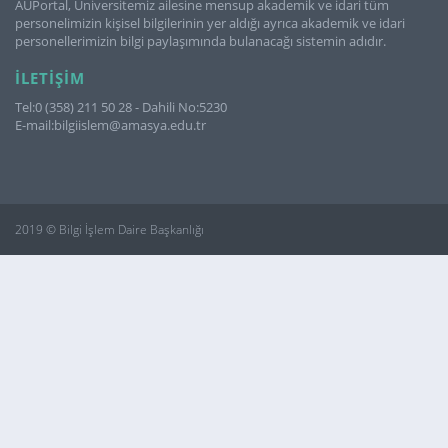
AUPortal, Üniversitemiz ailesine mensup akademik ve idari tüm
personelimizin kişisel bilgilerinin yer aldığı ayrıca akademik ve idari
personellerimizin bilgi paylaşımında bulanacağı sistemin adıdır.
İLETIŞIM
Tel:0 (358) 211 50 28 - Dahili No:5230
E-mail:bilgiislem@amasya.edu.tr
2019 © Bilgi İşlem Daire Başkanlığı