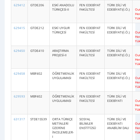
629412
GTDE206
ESKİ ANADOLU
FEN EDEBİYAT
TÜRK DİLİ VE
TÜRKÇESİ-II
FAKÜLTESİ
EDEBİYATI(İ.Ö.)
Out
He
Yü
629415
GTDE212
ESKİ UYGUR
FEN EDEBİYAT
TÜRK DİLİ VE
TÜRKÇESİ
FAKÜLTESİ
EDEBİYATI(İ.Ö.)
Out
He
Yü
629450
GTDE410
ARAŞTIRMA
FEN EDEBİYAT
TÜRK DİLİ VE
PROJESİ-II
FAKÜLTESİ
EDEBİYATI(İ.Ö.)
Out
He
Yü
629458
MBF402
ÖĞRETMENLİK
FEN EDEBİYAT
TÜRK DİLİ VE
UYGULAMASI
FAKÜLTESİ
EDEBİYATI(İ.Ö.)
Out
He
Yü
629593
MBF402
ÖĞRETMENLİK
FEN EDEBİYAT
TÜRK DİLİ VE
UYGULAMASI
FAKÜLTESİ
EDEBİYATI
Out
He
Yü
631317
STDE1S539
ORTA TÜRKÇE
SOSYAL
TÜRK DİLİ VE
METİNLERİ
BİLİMLER
EDEBİYATI
Out
ÜZERİNE
ENSTİTÜSÜ
ANABİLİM DALI
He
İNCELEMELER-
Yü
I