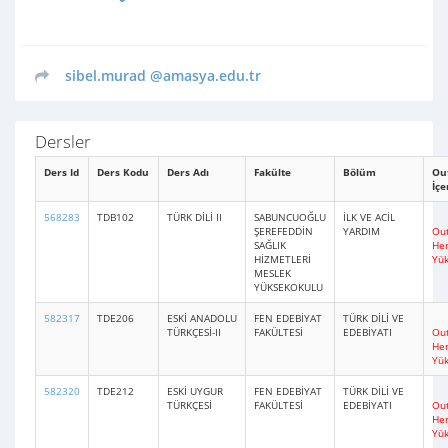
sibel.murad
@amasya.edu.tr
Dersler
Ders Id
Ders Kodu
Ders Adı
Fakülte
Bölüm
Ou
İçe
568283
TDB102
TÜRK DİLİ II
SABUNCUOĞLU
İLK VE ACİL
ŞEREFEDDİN
YARDIM
Out
SAĞLIK
He
HİZMETLERİ
Yü
MESLEK
YÜKSEKOKULU
582317
TDE206
ESKİ ANADOLU
FEN EDEBİYAT
TÜRK DİLİ VE
TÜRKÇESİ-II
FAKÜLTESİ
EDEBİYATI
Out
He
Yü
582320
TDE212
ESKİ UYGUR
FEN EDEBİYAT
TÜRK DİLİ VE
TÜRKÇESİ
FAKÜLTESİ
EDEBİYATI
Out
He
Yü