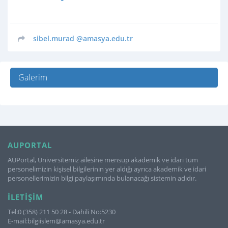
sibel.murad
@amasya.edu.tr
Galerim
AUPORTAL
AUPortal, Üniversitemiz ailesine mensup akademik ve idari tüm
personelimizin kişisel bilgilerinin yer aldığı ayrıca akademik ve idari
personellerimizin bilgi paylaşımında bulanacağı sistemin adıdır.
İLETIŞIM
Tel:0 (358) 211 50 28 - Dahili No:5230
E-mail:bilgiislem@amasya.edu.tr