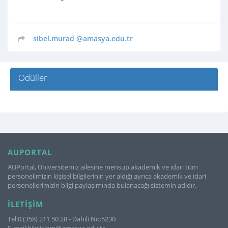
sibel.murad
@amasya.edu.tr
Ödüller
AUPORTAL
AUPortal, Üniversitemiz ailesine mensup akademik ve idari tüm
personelimizin kişisel bilgilerinin yer aldığı ayrıca akademik ve idari
personellerimizin bilgi paylaşımında bulanacağı sistemin adıdır.
İLETIŞIM
Tel:0 (358) 211 50 28 - Dahili No:5230
E-mail:bilgiislem@amasya.edu.tr