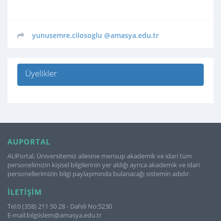
yunusemre.cilosoglu
@amasya.edu.tr
Üyelikler
AUPORTAL
AUPortal, Üniversitemiz ailesine mensup akademik ve idari tüm
personelimizin kişisel bilgilerinin yer aldığı ayrıca akademik ve idari
personellerimizin bilgi paylaşımında bulanacağı sistemin adıdır.
İLETIŞIM
Tel:0 (358) 211 50 28 - Dahili No:5230
E-mail:bilgiislem@amasya.edu.tr